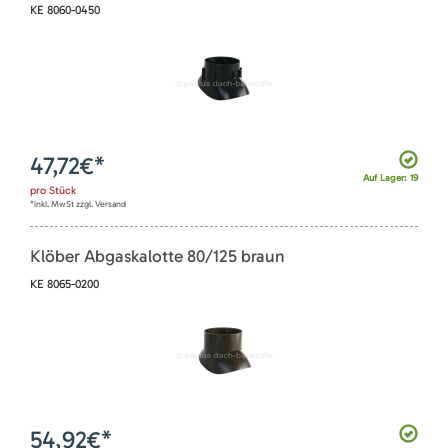
KE 8060-0450
47,72
€*
Auf Lager: 19
pro
Stück
*inkl. MwSt zzgl. Versand
Klöber Abgaskalotte 80/125 braun
KE 8065-0200
54,92
€*