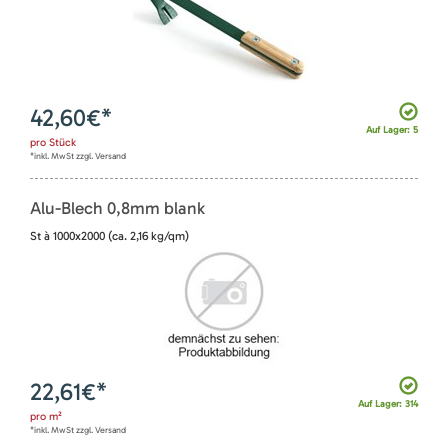
42,60
€*
Auf Lager: 5
pro
Stück
*inkl. MwSt zzgl. Versand
Alu-Blech 0,8mm blank
St à 1000x2000 (ca. 2,16 kg/qm)
22,61
€*
Auf Lager: 314
pro
m²
*inkl. MwSt zzgl. Versand