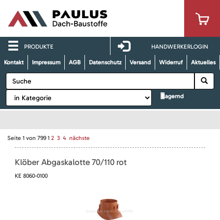
PRODUKTE
HANDWERKERLOGIN
Kontakt
Impressum
AGB
Datenschutz
Versand
Widerruf
Aktuelles
lagernd
Seite
1
von
799
1
2
3
4
nächste
Klöber Abgaskalotte 70/110 rot
KE 8060-0100