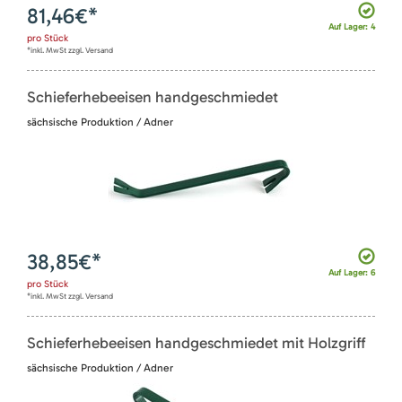
81,46
€*
Auf Lager: 4
pro
Stück
*inkl. MwSt zzgl. Versand
Schieferhebeeisen handgeschmiedet
sächsische Produktion / Adner
38,85
€*
Auf Lager: 6
pro
Stück
*inkl. MwSt zzgl. Versand
Schieferhebeeisen handgeschmiedet mit Holzgriff
sächsische Produktion / Adner