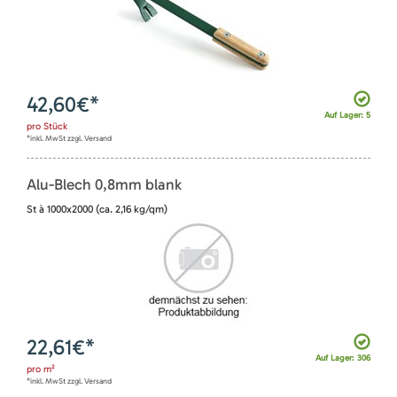
42,60
€*
Auf Lager: 5
pro
Stück
*inkl. MwSt zzgl. Versand
Alu-Blech 0,8mm blank
St à 1000x2000 (ca. 2,16 kg/qm)
22,61
€*
Auf Lager: 306
pro
m²
*inkl. MwSt zzgl. Versand