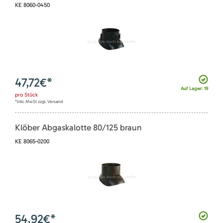
KE 8060-0450
47,72
€*
Auf Lager: 19
pro
Stück
*inkl. MwSt zzgl. Versand
Klöber Abgaskalotte 80/125 braun
KE 8065-0200
54,92
€*