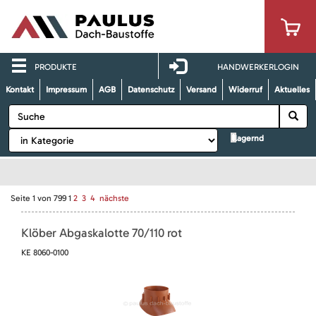
PRODUKTE
HANDWERKERLOGIN
Kontakt
Impressum
AGB
Datenschutz
Versand
Widerruf
Aktuelles
lagernd
Seite
1
von
799
1
2
3
4
nächste
Klöber Abgaskalotte 70/110 rot
KE 8060-0100