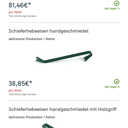
81,46
€*
Auf Lager: 4
pro
Stück
*inkl. MwSt zzgl. Versand
Schieferhebeeisen handgeschmiedet
sächsische Produktion / Adner
38,85
€*
Auf Lager: 6
pro
Stück
*inkl. MwSt zzgl. Versand
Schieferhebeeisen handgeschmiedet mit Holzgriff
sächsische Produktion / Adner