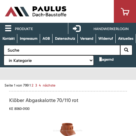
PRODUKTE
HANDWERKERLOGIN
Kontakt
Impressum
AGB
Datenschutz
Versand
Widerruf
Aktuelles
lagernd
Seite
1
von
799
1
2
3
4
nächste
Klöber Abgaskalotte 70/110 rot
KE 8060-0100