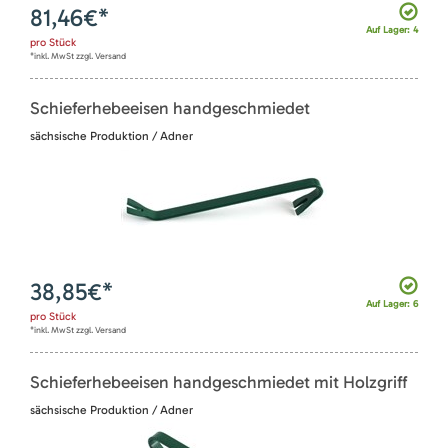
81,46
€*
Auf Lager: 4
pro
Stück
*inkl. MwSt zzgl. Versand
Schieferhebeeisen handgeschmiedet
sächsische Produktion / Adner
38,85
€*
Auf Lager: 6
pro
Stück
*inkl. MwSt zzgl. Versand
Schieferhebeeisen handgeschmiedet mit Holzgriff
sächsische Produktion / Adner