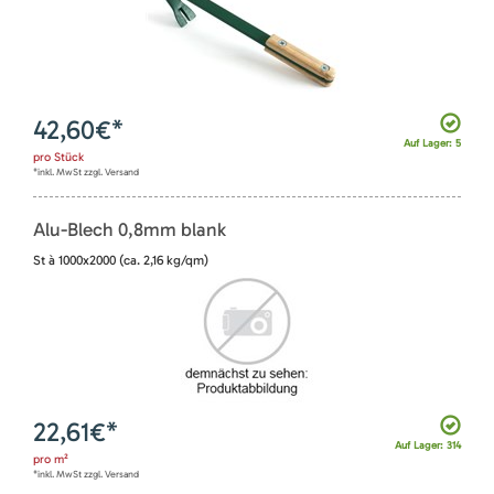
42,60
€*
Auf Lager: 5
pro
Stück
*inkl. MwSt zzgl. Versand
Alu-Blech 0,8mm blank
St à 1000x2000 (ca. 2,16 kg/qm)
22,61
€*
Auf Lager: 314
pro
m²
*inkl. MwSt zzgl. Versand