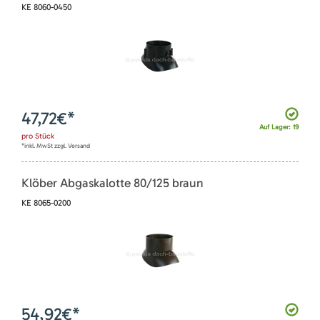
KE 8060-0450
47,72
€*
Auf Lager: 19
pro
Stück
*inkl. MwSt zzgl. Versand
Klöber Abgaskalotte 80/125 braun
KE 8065-0200
54,92
€*