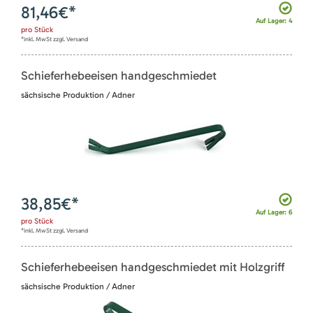
81,46
€*
Auf Lager: 4
pro
Stück
*inkl. MwSt zzgl. Versand
Schieferhebeeisen handgeschmiedet
sächsische Produktion / Adner
38,85
€*
Auf Lager: 6
pro
Stück
*inkl. MwSt zzgl. Versand
Schieferhebeeisen handgeschmiedet mit Holzgriff
sächsische Produktion / Adner