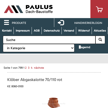
PRODUKTE
HANDWERKERLOGIN
Kontakt
Impressum
AGB
Datenschutz
Versand
Widerruf
Aktuelles
lagernd
Seite
1
von
799
1
2
3
4
nächste
Klöber Abgaskalotte 70/110 rot
KE 8060-0100