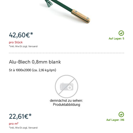
42,60
€*
Auf Lager: 5
pro
Stück
*inkl. MwSt zzgl. Versand
Alu-Blech 0,8mm blank
St à 1000x2000 (ca. 2,16 kg/qm)
22,61
€*
Auf Lager: 316
pro
m²
*inkl. MwSt zzgl. Versand