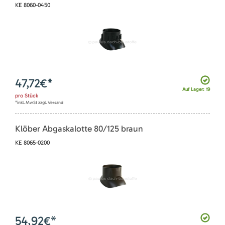
KE 8060-0450
47,72
€*
Auf Lager: 19
pro
Stück
*inkl. MwSt zzgl. Versand
Klöber Abgaskalotte 80/125 braun
KE 8065-0200
54,92
€*