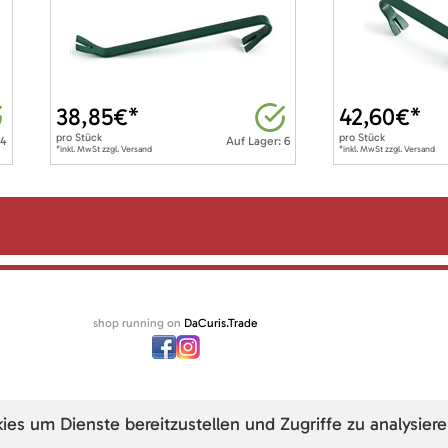
38,85
€*
42,60
€*
pro
Stück
pro
Stück
 4
Auf Lager: 6
*inkl. MwSt zzgl. Versand
*inkl. MwSt zzgl. Versand
shop running on
DaCuris.Trade
s um Dienste bereitzustellen und Zugriffe zu analysiere