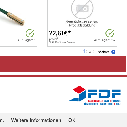
22,61
€*
pro
m²
Auf Lager: 5
Auf Lager: 314
*inkl. MwSt zzgl. Versand
1
2
3
4
nächste
n.
Weitere Informationen
OK