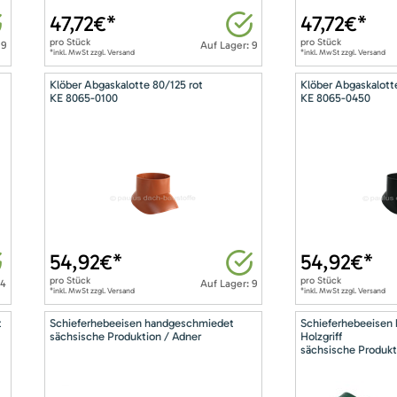
47,72
€*
47,72
€*
pro
Stück
pro
Stück
 9
Auf Lager: 9
*inkl. MwSt zzgl. Versand
*inkl. MwSt zzgl. Versand
Klöber Abgaskalotte 80/125 rot
Klöber Abgaskalott
KE 8065-0100
KE 8065-0450
54,92
€*
54,92
€*
pro
Stück
pro
Stück
14
Auf Lager: 9
*inkl. MwSt zzgl. Versand
*inkl. MwSt zzgl. Versand
t
Schieferhebeeisen handgeschmiedet
Schieferhebeeisen
sächsische Produktion / Adner
Holzgriff
sächsische Produkt