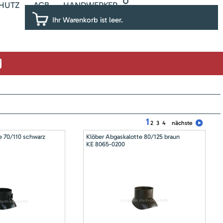
HUTZ
AGB
HANDWERKER
Ihr Warenkorb ist leer.
1
2
3
4
nächste
e 70/110 schwarz
Klöber Abgaskalotte 80/125 braun
KE 8065-0200