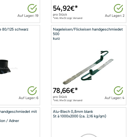
54,92
€*
pro
Stück
Auf Lager: 19
Auf Lager: 2
*inkl. MwSt zzgl. Versand
e 80/125 schwarz
Nageleisen/Flickeisen handgeschmiedet
500
kurz
78,66
€*
pro
Stück
Auf Lager: 6
Auf Lager: 4
*inkl. MwSt zzgl. Versand
 handgeschmiedet mit
Alu-Blech 0,8mm blank
St à 1000x2000 (ca. 2,16 kg/qm)
ion / Adner