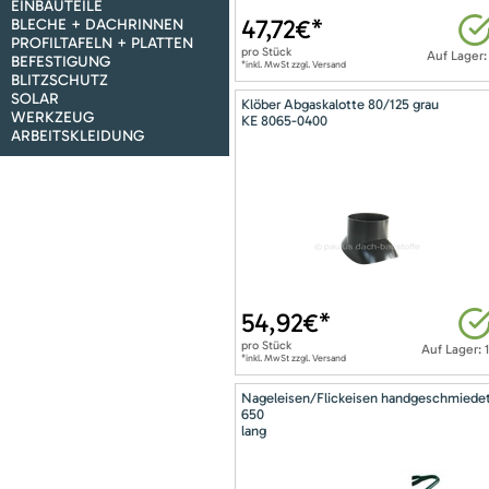
EINBAUTEILE
47,72
€*
BLECHE + DACHRINNEN
PROFILTAFELN + PLATTEN
pro
Stück
Auf Lager:
BEFESTIGUNG
*inkl. MwSt zzgl. Versand
BLITZSCHUTZ
SOLAR
Klöber Abgaskalotte 80/125 grau
WERKZEUG
KE 8065-0400
ARBEITSKLEIDUNG
54,92
€*
pro
Stück
Auf Lager: 
*inkl. MwSt zzgl. Versand
Nageleisen/Flickeisen handgeschmiede
650
lang