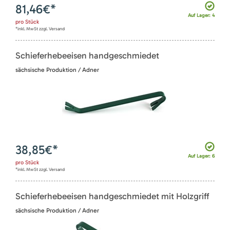
81,46
€*
Auf Lager: 4
pro
Stück
*inkl. MwSt zzgl. Versand
Schieferhebeeisen handgeschmiedet
sächsische Produktion / Adner
38,85
€*
Auf Lager: 6
pro
Stück
*inkl. MwSt zzgl. Versand
Schieferhebeeisen handgeschmiedet mit Holzgriff
sächsische Produktion / Adner