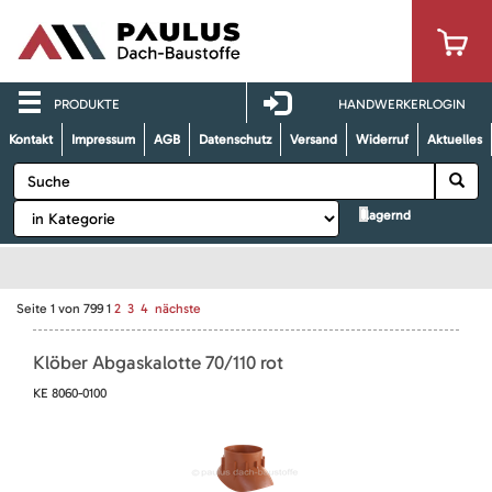
PRODUKTE
HANDWERKERLOGIN
Kontakt
Impressum
AGB
Datenschutz
Versand
Widerruf
Aktuelles
lagernd
Seite
1
von
799
1
2
3
4
nächste
Klöber Abgaskalotte 70/110 rot
KE 8060-0100