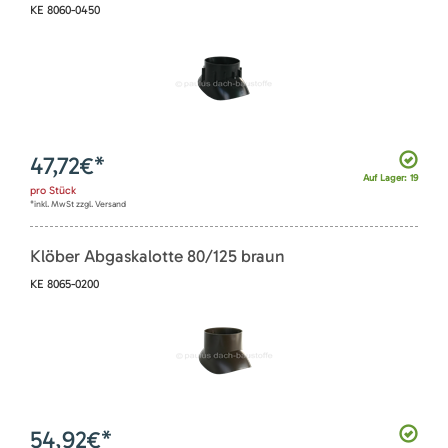
KE 8060-0450
47,72
€*
Auf Lager: 19
pro
Stück
*inkl. MwSt zzgl. Versand
Klöber Abgaskalotte 80/125 braun
KE 8065-0200
54,92
€*