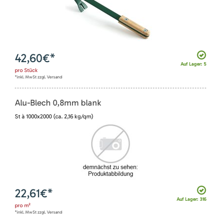
42,60
€*
Auf Lager: 5
pro
Stück
*inkl. MwSt zzgl. Versand
Alu-Blech 0,8mm blank
St à 1000x2000 (ca. 2,16 kg/qm)
22,61
€*
Auf Lager: 316
pro
m²
*inkl. MwSt zzgl. Versand