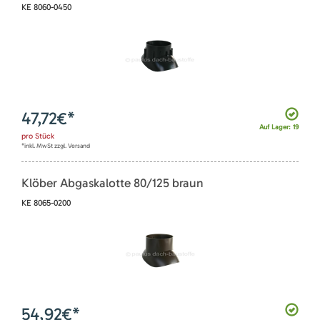
KE 8060-0450
47,72
€*
Auf Lager: 19
pro
Stück
*inkl. MwSt zzgl. Versand
Klöber Abgaskalotte 80/125 braun
KE 8065-0200
54,92
€*