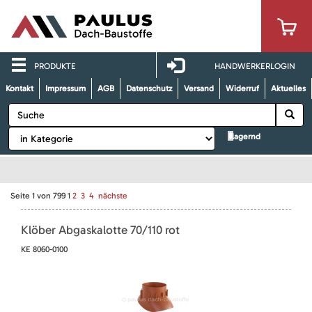
PRODUKTE
HANDWERKERLOGIN
Kontakt
Impressum
AGB
Datenschutz
Versand
Widerruf
Aktuelles
lagernd
Seite
1
von
799
1
2
3
4
nächste
Klöber Abgaskalotte 70/110 rot
KE 8060-0100