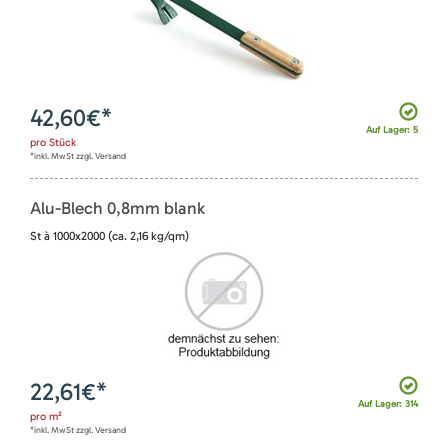
42,60
€*
Auf Lager: 5
pro
Stück
*inkl. MwSt zzgl. Versand
Alu-Blech 0,8mm blank
St à 1000x2000 (ca. 2,16 kg/qm)
22,61
€*
Auf Lager: 314
pro
m²
*inkl. MwSt zzgl. Versand