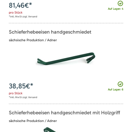
81,46
€*
Auf Lager: 4
pro
Stück
*inkl. MwSt zzgl. Versand
Schieferhebeeisen handgeschmiedet
sächsische Produktion / Adner
38,85
€*
Auf Lager: 6
pro
Stück
*inkl. MwSt zzgl. Versand
Schieferhebeeisen handgeschmiedet mit Holzgriff
sächsische Produktion / Adner