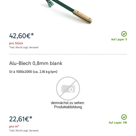
42,60
€*
Auf Lager: 5
pro
Stück
*inkl. MwSt zzgl. Versand
Alu-Blech 0,8mm blank
St à 1000x2000 (ca. 2,16 kg/qm)
22,61
€*
Auf Lager: 316
pro
m²
*inkl. MwSt zzgl. Versand