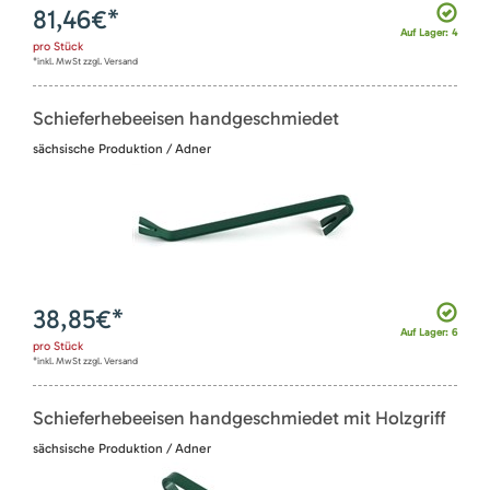
81,46
€*
Auf Lager: 4
pro
Stück
*inkl. MwSt zzgl. Versand
Schieferhebeeisen handgeschmiedet
sächsische Produktion / Adner
38,85
€*
Auf Lager: 6
pro
Stück
*inkl. MwSt zzgl. Versand
Schieferhebeeisen handgeschmiedet mit Holzgriff
sächsische Produktion / Adner