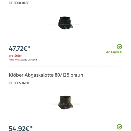
KE 8060-0450
47,72
€*
Auf Lager: 19
pro
Stück
*inkl. MwSt zzgl. Versand
Klöber Abgaskalotte 80/125 braun
KE 8065-0200
54,92
€*