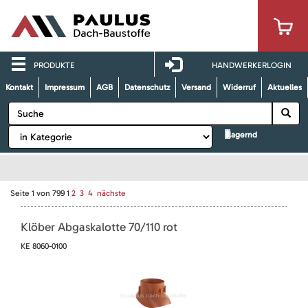
PRODUKTE
HANDWERKERLOGIN
Kontakt
Impressum
AGB
Datenschutz
Versand
Widerruf
Aktuelles
lagernd
Seite
1
von
799
1
2
3
4
nächste
Klöber Abgaskalotte 70/110 rot
KE 8060-0100