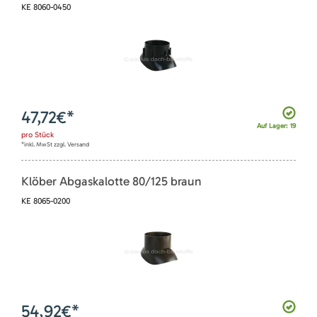
KE 8060-0450
47,72
€*
Auf Lager: 19
pro
Stück
*inkl. MwSt zzgl. Versand
Klöber Abgaskalotte 80/125 braun
KE 8065-0200
54,92
€*