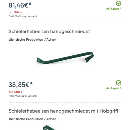
81,46
€*
Auf Lager: 4
pro
Stück
*inkl. MwSt zzgl. Versand
Schieferhebeeisen handgeschmiedet
sächsische Produktion / Adner
38,85
€*
Auf Lager: 6
pro
Stück
*inkl. MwSt zzgl. Versand
Schieferhebeeisen handgeschmiedet mit Holzgriff
sächsische Produktion / Adner