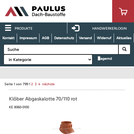
PRODUKTE
HANDWERKERLOGIN
Kontakt
Impressum
AGB
Datenschutz
Versand
Widerruf
Aktuelles
lagernd
Seite
1
von
799
1
2
3
4
nächste
Klöber Abgaskalotte 70/110 rot
KE 8060-0100