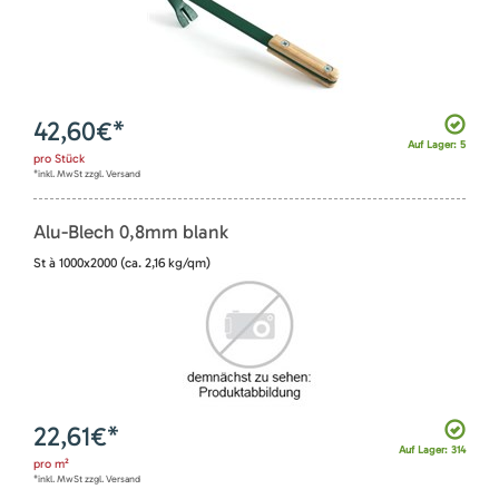
42,60
€*
Auf Lager: 5
pro
Stück
*inkl. MwSt zzgl. Versand
Alu-Blech 0,8mm blank
St à 1000x2000 (ca. 2,16 kg/qm)
22,61
€*
Auf Lager: 314
pro
m²
*inkl. MwSt zzgl. Versand