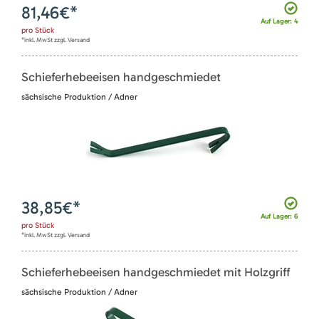
81,46
€*
Auf Lager: 4
pro
Stück
*inkl. MwSt zzgl. Versand
Schieferhebeeisen handgeschmiedet
sächsische Produktion / Adner
38,85
€*
Auf Lager: 6
pro
Stück
*inkl. MwSt zzgl. Versand
Schieferhebeeisen handgeschmiedet mit Holzgriff
sächsische Produktion / Adner