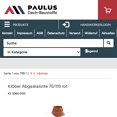
PRODUKTE
HANDWERKERLOGIN
Kontakt
Impressum
AGB
Datenschutz
Versand
Widerruf
Aktuelles
lagernd
Seite
1
von
799
1
2
3
4
nächste
Klöber Abgaskalotte 70/110 rot
KE 8060-0100