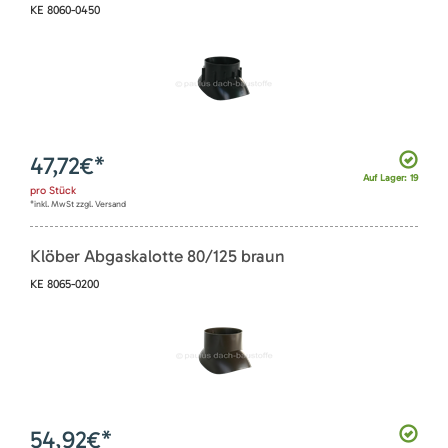
KE 8060-0450
47,72
€*
Auf Lager: 19
pro
Stück
*inkl. MwSt zzgl. Versand
Klöber Abgaskalotte 80/125 braun
KE 8065-0200
54,92
€*