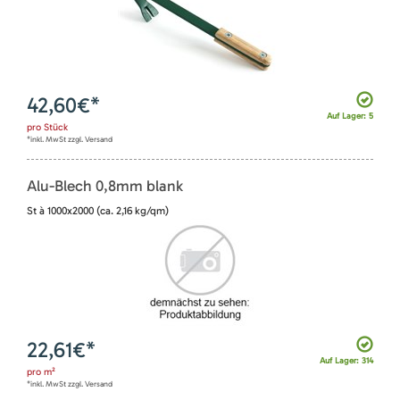
42,60
€*
Auf Lager: 5
pro
Stück
*inkl. MwSt zzgl. Versand
Alu-Blech 0,8mm blank
St à 1000x2000 (ca. 2,16 kg/qm)
22,61
€*
Auf Lager: 314
pro
m²
*inkl. MwSt zzgl. Versand