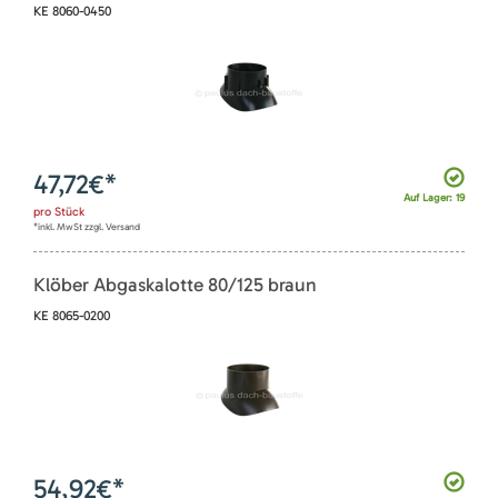
KE 8060-0450
47,72
€*
Auf Lager: 19
pro
Stück
*inkl. MwSt zzgl. Versand
Klöber Abgaskalotte 80/125 braun
KE 8065-0200
54,92
€*