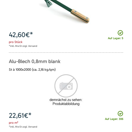
42,60
€*
Auf Lager: 5
pro
Stück
*inkl. MwSt zzgl. Versand
Alu-Blech 0,8mm blank
St à 1000x2000 (ca. 2,16 kg/qm)
22,61
€*
Auf Lager: 306
pro
m²
*inkl. MwSt zzgl. Versand