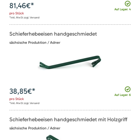
81,46
€*
Auf Lager: 4
pro
Stück
*inkl. MwSt zzgl. Versand
Schieferhebeeisen handgeschmiedet
sächsische Produktion / Adner
38,85
€*
Auf Lager: 6
pro
Stück
*inkl. MwSt zzgl. Versand
Schieferhebeeisen handgeschmiedet mit Holzgriff
sächsische Produktion / Adner