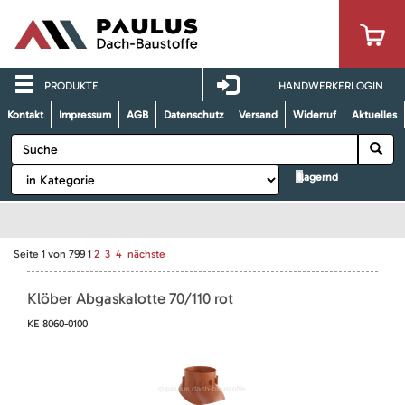
PRODUKTE
HANDWERKERLOGIN
Kontakt
Impressum
AGB
Datenschutz
Versand
Widerruf
Aktuelles
lagernd
Seite
1
von
799
1
2
3
4
nächste
Klöber Abgaskalotte 70/110 rot
KE 8060-0100