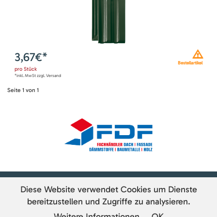
3,67
€*
Bestellartikel
pro
Stück
*inkl. MwSt zzgl. Versand
Seite
1
von
1
Diese Website verwendet Cookies um Dienste
bereitzustellen und Zugriffe zu analysieren.
Paulus Dach-Baustoffe GmbH | Industriegebiet Hohe Straße 8 | 08606 Oelsnitz
Weitere Informationen
OK