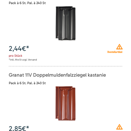
Pack à 6 St. Pal. à 240 St
2,44
€*
Bestellartikel
pro
Stück
*inkl. MwSt zzgl. Versand
Granat 11V Doppelmuldenfalzziegel kastanie
Pack à 6 St. Pal. à 240 St
2,85
€*