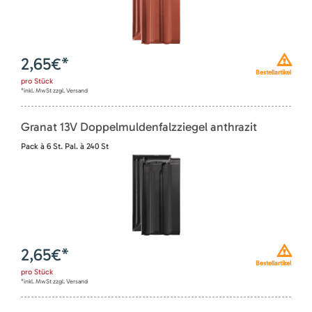
2,65
€*
Bestellartikel
pro
Stück
*inkl. MwSt zzgl. Versand
Granat 13V Doppelmuldenfalzziegel anthrazit
Pack à 6 St. Pal. à 240 St
2,65
€*
Bestellartikel
pro
Stück
*inkl. MwSt zzgl. Versand