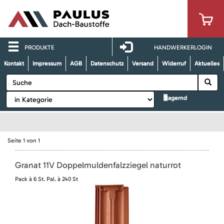
PRODUKTE
HANDWERKERLOGIN
Kontakt
Impressum
AGB
Datenschutz
Versand
Widerruf
Aktuelles
lagernd
Seite
1
von
1
Granat 11V Doppelmuldenfalzziegel naturrot
Pack à 6 St. Pal. à 240 St