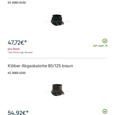
KE 8060-0450
47,72
€*
Auf Lager: 19
pro
Stück
*inkl. MwSt zzgl. Versand
Klöber Abgaskalotte 80/125 braun
KE 8065-0200
54,92
€*