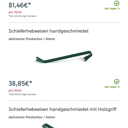
81,46
€*
Auf Lager: 4
pro
Stück
*inkl. MwSt zzgl. Versand
Schieferhebeeisen handgeschmiedet
sächsische Produktion / Adner
38,85
€*
Auf Lager: 6
pro
Stück
*inkl. MwSt zzgl. Versand
Schieferhebeeisen handgeschmiedet mit Holzgriff
sächsische Produktion / Adner