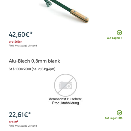
42,60
€*
Auf Lager: 5
pro
Stück
*inkl. MwSt zzgl. Versand
Alu-Blech 0,8mm blank
St à 1000x2000 (ca. 2,16 kg/qm)
22,61
€*
Auf Lager: 314
pro
m²
*inkl. MwSt zzgl. Versand