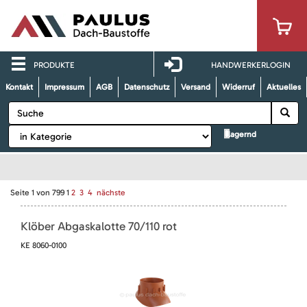
PRODUKTE
HANDWERKERLOGIN
Kontakt
Impressum
AGB
Datenschutz
Versand
Widerruf
Aktuelles
lagernd
Seite
1
von
799
1
2
3
4
nächste
Klöber Abgaskalotte 70/110 rot
KE 8060-0100