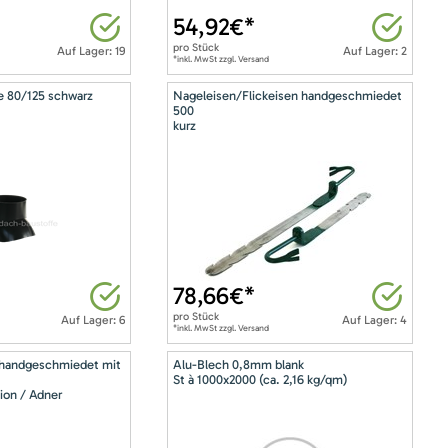
54,92
€*
pro
Stück
Auf Lager: 19
Auf Lager: 2
*inkl. MwSt zzgl. Versand
e 80/125 schwarz
Nageleisen/Flickeisen handgeschmiedet
500
kurz
78,66
€*
pro
Stück
Auf Lager: 6
Auf Lager: 4
*inkl. MwSt zzgl. Versand
 handgeschmiedet mit
Alu-Blech 0,8mm blank
St à 1000x2000 (ca. 2,16 kg/qm)
ion / Adner