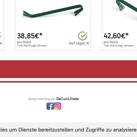
38,85
€*
42,60
€*
pro
Stück
pro
Stück
 4
Auf Lager: 6
*inkl. MwSt zzgl. Versand
*inkl. MwSt zzgl. Versand
shop running on
DaCuris.Trade
s um Dienste bereitzustellen und Zugriffe zu analysiere