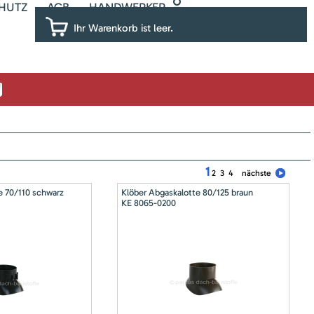
HUTZ
AGB
HANDWERKER
Ihr Warenkorb ist leer.
1
2
3
4
nächste
e 70/110 schwarz
Klöber Abgaskalotte 80/125 braun
KE 8065-0200