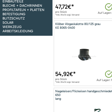
EINBAUTEILE
47,72
€*
BLECHE + DACHRINNEN
PROFILTAFELN + PLATTEN
pro
Stück
Auf Lager:
BEFESTIGUNG
*inkl. MwSt zzgl. Versand
BLITZSCHUTZ
SOLAR
Klöber Abgaskalotte 80/125 grau
WERKZEUG
KE 8065-0400
ARBEITSKLEIDUNG
54,92
€*
pro
Stück
Auf Lager: 
*inkl. MwSt zzgl. Versand
Nageleisen/Flickeisen handgeschmiede
650
lang