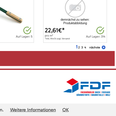
22,61
€*
pro
m²
Auf Lager: 5
Auf Lager: 314
*inkl. MwSt zzgl. Versand
1
2
3
4
nächste
n.
Weitere Informationen
OK