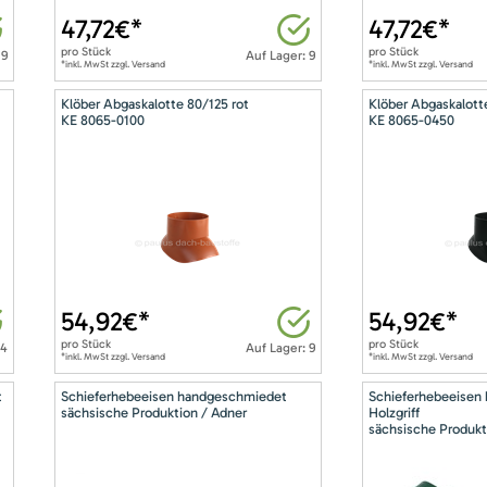
47,72
€*
47,72
€*
pro
Stück
pro
Stück
 9
Auf Lager: 9
*inkl. MwSt zzgl. Versand
*inkl. MwSt zzgl. Versand
Klöber Abgaskalotte 80/125 rot
Klöber Abgaskalott
KE 8065-0100
KE 8065-0450
54,92
€*
54,92
€*
pro
Stück
pro
Stück
14
Auf Lager: 9
*inkl. MwSt zzgl. Versand
*inkl. MwSt zzgl. Versand
t
Schieferhebeeisen handgeschmiedet
Schieferhebeeisen
sächsische Produktion / Adner
Holzgriff
sächsische Produkt