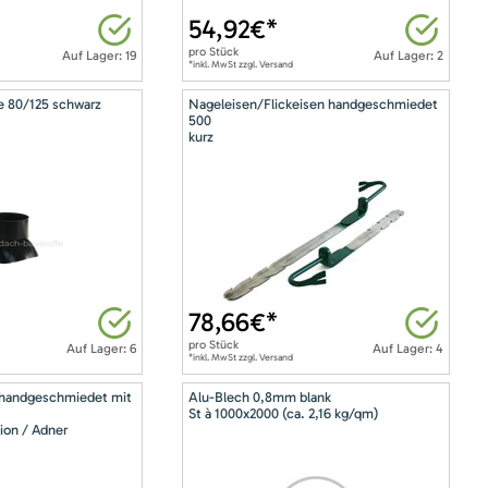
54,92
€*
pro
Stück
Auf Lager: 19
Auf Lager: 2
*inkl. MwSt zzgl. Versand
e 80/125 schwarz
Nageleisen/Flickeisen handgeschmiedet
500
kurz
78,66
€*
pro
Stück
Auf Lager: 6
Auf Lager: 4
*inkl. MwSt zzgl. Versand
 handgeschmiedet mit
Alu-Blech 0,8mm blank
St à 1000x2000 (ca. 2,16 kg/qm)
ion / Adner