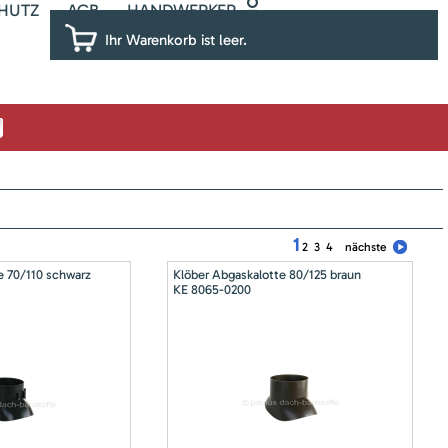
HUTZ
AGB
HANDWERKER
Ihr Warenkorb ist leer.
1
2
3
4
nächste
e 70/110 schwarz
Klöber Abgaskalotte 80/125 braun
KE 8065-0200