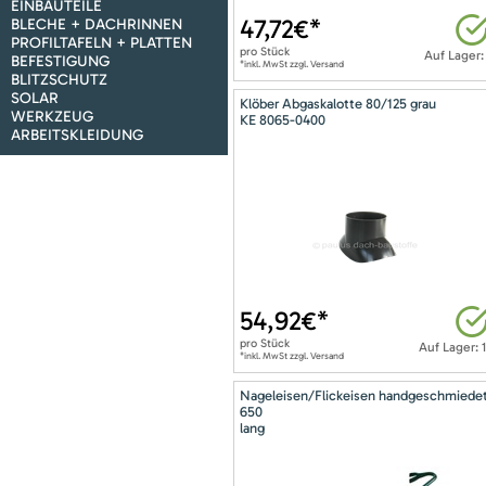
EINBAUTEILE
47,72
€*
BLECHE + DACHRINNEN
PROFILTAFELN + PLATTEN
pro
Stück
Auf Lager:
BEFESTIGUNG
*inkl. MwSt zzgl. Versand
BLITZSCHUTZ
SOLAR
Klöber Abgaskalotte 80/125 grau
WERKZEUG
KE 8065-0400
ARBEITSKLEIDUNG
54,92
€*
pro
Stück
Auf Lager: 
*inkl. MwSt zzgl. Versand
Nageleisen/Flickeisen handgeschmiede
650
lang