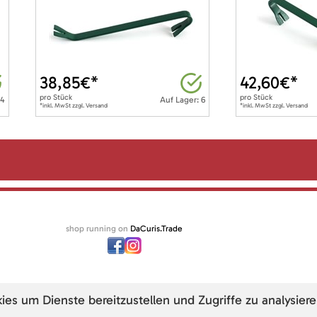
38,85
€*
42,60
€*
pro
Stück
pro
Stück
 4
Auf Lager: 6
*inkl. MwSt zzgl. Versand
*inkl. MwSt zzgl. Versand
shop running on
DaCuris.Trade
s um Dienste bereitzustellen und Zugriffe zu analysiere