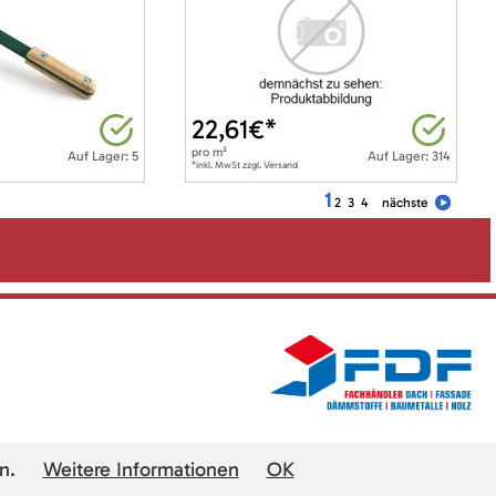
22,61
€*
pro
m²
Auf Lager: 5
Auf Lager: 314
*inkl. MwSt zzgl. Versand
1
2
3
4
nächste
n.
Weitere Informationen
OK