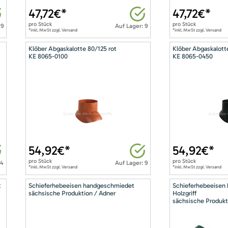
47,72
€*
47,72
€*
pro
Stück
pro
Stück
 9
Auf Lager: 9
*inkl. MwSt zzgl. Versand
*inkl. MwSt zzgl. Versand
Klöber Abgaskalotte 80/125 rot
Klöber Abgaskalott
KE 8065-0100
KE 8065-0450
54,92
€*
54,92
€*
pro
Stück
pro
Stück
14
Auf Lager: 9
*inkl. MwSt zzgl. Versand
*inkl. MwSt zzgl. Versand
t
Schieferhebeeisen handgeschmiedet
Schieferhebeeisen
sächsische Produktion / Adner
Holzgriff
sächsische Produkt