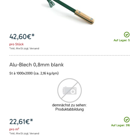
42,60
€*
Auf Lager: 5
pro
Stück
*inkl. MwSt zzgl. Versand
Alu-Blech 0,8mm blank
St à 1000x2000 (ca. 2,16 kg/qm)
22,61
€*
Auf Lager: 316
pro
m²
*inkl. MwSt zzgl. Versand