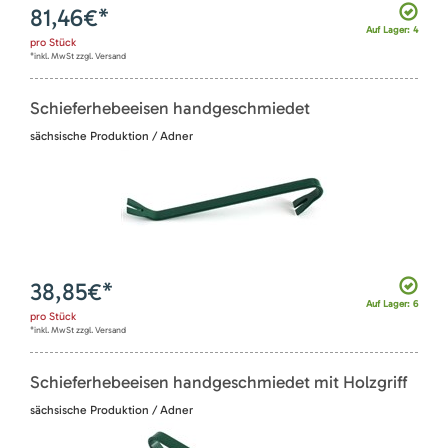
81,46
€*
Auf Lager: 4
pro
Stück
*inkl. MwSt zzgl. Versand
Schieferhebeeisen handgeschmiedet
sächsische Produktion / Adner
38,85
€*
Auf Lager: 6
pro
Stück
*inkl. MwSt zzgl. Versand
Schieferhebeeisen handgeschmiedet mit Holzgriff
sächsische Produktion / Adner