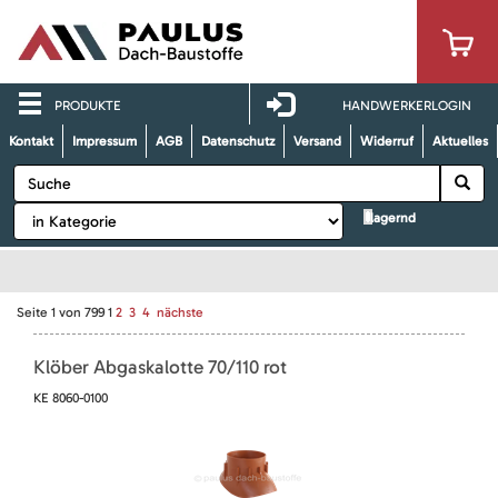
PRODUKTE
HANDWERKERLOGIN
Kontakt
Impressum
AGB
Datenschutz
Versand
Widerruf
Aktuelles
lagernd
Seite
1
von
799
1
2
3
4
nächste
Klöber Abgaskalotte 70/110 rot
KE 8060-0100