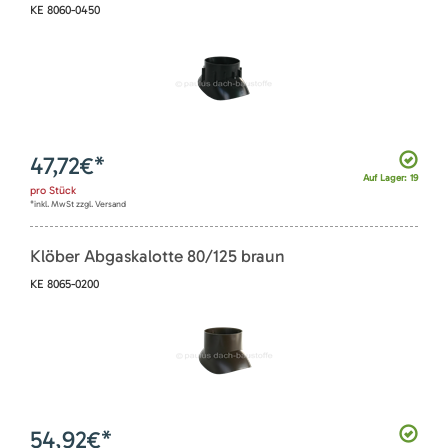
KE 8060-0450
47,72
€*
Auf Lager: 19
pro
Stück
*inkl. MwSt zzgl. Versand
Klöber Abgaskalotte 80/125 braun
KE 8065-0200
54,92
€*