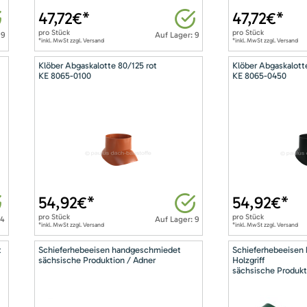
47,72
€*
47,72
€*
pro
Stück
pro
Stück
 9
Auf Lager: 9
*inkl. MwSt zzgl. Versand
*inkl. MwSt zzgl. Versand
Klöber Abgaskalotte 80/125 rot
Klöber Abgaskalott
KE 8065-0100
KE 8065-0450
54,92
€*
54,92
€*
pro
Stück
pro
Stück
14
Auf Lager: 9
*inkl. MwSt zzgl. Versand
*inkl. MwSt zzgl. Versand
t
Schieferhebeeisen handgeschmiedet
Schieferhebeeisen
sächsische Produktion / Adner
Holzgriff
sächsische Produkt