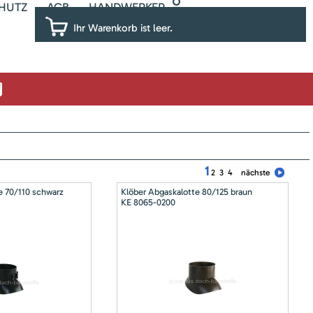
HUTZ
AGB
HANDWERKER
Ihr Warenkorb ist leer.
1
2
3
4
nächste
e 70/110 schwarz
Klöber Abgaskalotte 80/125 braun
KE 8065-0200