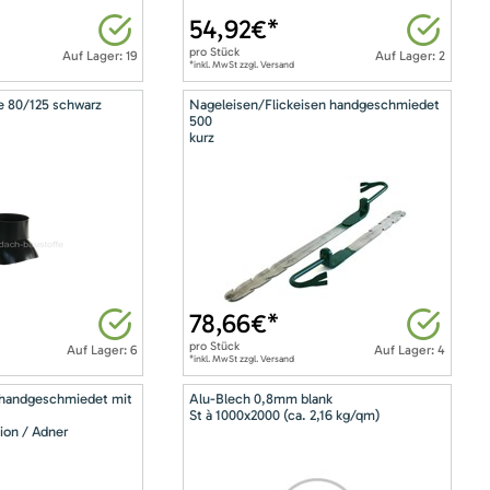
54,92
€*
pro
Stück
Auf Lager: 19
Auf Lager: 2
*inkl. MwSt zzgl. Versand
e 80/125 schwarz
Nageleisen/Flickeisen handgeschmiedet
500
kurz
78,66
€*
pro
Stück
Auf Lager: 6
Auf Lager: 4
*inkl. MwSt zzgl. Versand
 handgeschmiedet mit
Alu-Blech 0,8mm blank
St à 1000x2000 (ca. 2,16 kg/qm)
ion / Adner