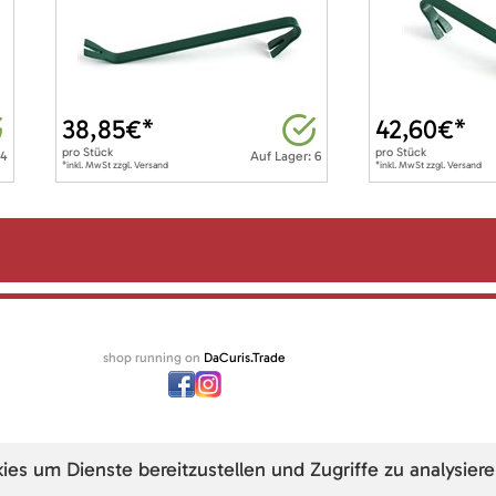
38,85
€*
42,60
€*
pro
Stück
pro
Stück
 4
Auf Lager: 6
*inkl. MwSt zzgl. Versand
*inkl. MwSt zzgl. Versand
shop running on
DaCuris.Trade
s um Dienste bereitzustellen und Zugriffe zu analysiere