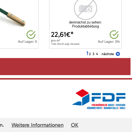
22,61
€*
pro
m²
Auf Lager: 5
Auf Lager: 314
*inkl. MwSt zzgl. Versand
1
2
3
4
nächste
n.
Weitere Informationen
OK