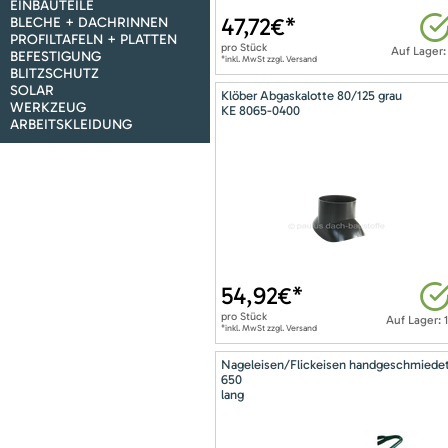
EINBAUTEILE
47,72
€*
BLECHE + DACHRINNEN
PROFILTAFELN + PLATTEN
pro
Stück
Auf Lager:
BEFESTIGUNG
*inkl. MwSt zzgl. Versand
BLITZSCHUTZ
SOLAR
Klöber Abgaskalotte 80/125 grau
WERKZEUG
KE 8065-0400
ARBEITSKLEIDUNG
54,92
€*
pro
Stück
Auf Lager: 
*inkl. MwSt zzgl. Versand
Nageleisen/Flickeisen handgeschmiede
650
lang