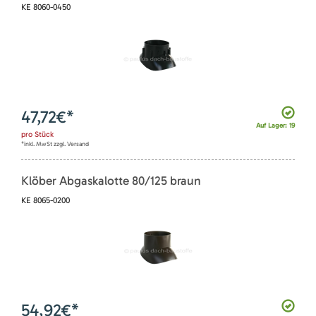
KE 8060-0450
47,72
€*
Auf Lager: 19
pro
Stück
*inkl. MwSt zzgl. Versand
Klöber Abgaskalotte 80/125 braun
KE 8065-0200
54,92
€*