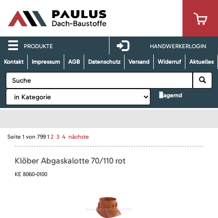
PRODUKTE
HANDWERKERLOGIN
Kontakt
Impressum
AGB
Datenschutz
Versand
Widerruf
Aktuelles
lagernd
Seite
1
von
799
1
2
3
4
nächste
Klöber Abgaskalotte 70/110 rot
KE 8060-0100