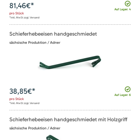
81,46
€*
Auf Lager: 4
pro
Stück
*inkl. MwSt zzgl. Versand
Schieferhebeeisen handgeschmiedet
sächsische Produktion / Adner
38,85
€*
Auf Lager: 6
pro
Stück
*inkl. MwSt zzgl. Versand
Schieferhebeeisen handgeschmiedet mit Holzgriff
sächsische Produktion / Adner