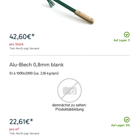
42,60
€*
Auf Lager: 5
pro
Stück
*inkl. MwSt zzgl. Versand
Alu-Blech 0,8mm blank
St à 1000x2000 (ca. 2,16 kg/qm)
22,61
€*
Auf Lager: 314
pro
m²
*inkl. MwSt zzgl. Versand