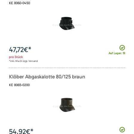
KE 8060-0450
47,72
€*
Auf Lager: 19
pro
Stück
*inkl. MwSt zzgl. Versand
Klöber Abgaskalotte 80/125 braun
KE 8065-0200
54,92
€*