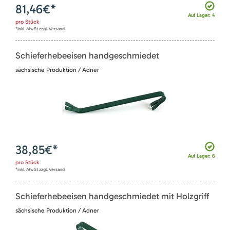
81,46
€*
Auf Lager: 4
pro
Stück
*inkl. MwSt zzgl. Versand
Schieferhebeeisen handgeschmiedet
sächsische Produktion / Adner
38,85
€*
Auf Lager: 6
pro
Stück
*inkl. MwSt zzgl. Versand
Schieferhebeeisen handgeschmiedet mit Holzgriff
sächsische Produktion / Adner