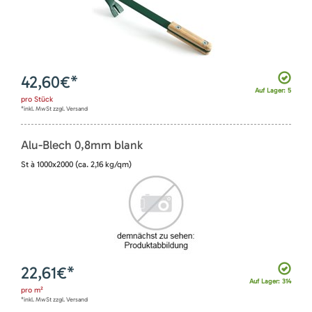
42,60
€*
Auf Lager: 5
pro
Stück
*inkl. MwSt zzgl. Versand
Alu-Blech 0,8mm blank
St à 1000x2000 (ca. 2,16 kg/qm)
22,61
€*
Auf Lager: 314
pro
m²
*inkl. MwSt zzgl. Versand