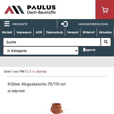
PRODUKTE
HANDWERKERLOGIN
Kontakt
Impressum
AGB
Datenschutz
Versand
Widerruf
Aktuelles
lagernd
Seite
1
von
799
1
2
3
4
nächste
Klöber Abgaskalotte 70/110 rot
KE 8060-0100