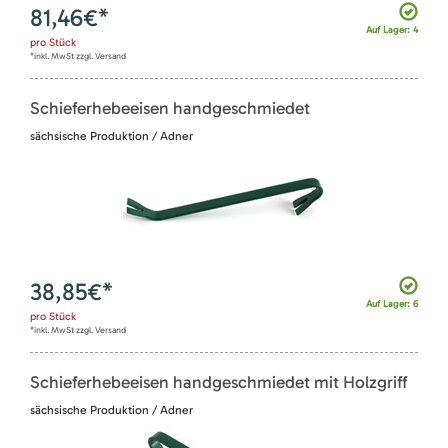
81,46
€*
Auf Lager: 4
pro
Stück
*inkl. MwSt zzgl. Versand
Schieferhebeeisen handgeschmiedet
sächsische Produktion / Adner
38,85
€*
Auf Lager: 6
pro
Stück
*inkl. MwSt zzgl. Versand
Schieferhebeeisen handgeschmiedet mit Holzgriff
sächsische Produktion / Adner