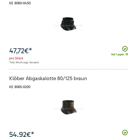
KE 8060-0450
47,72
€*
Auf Lager: 19
pro
Stück
*inkl. MwSt zzgl. Versand
Klöber Abgaskalotte 80/125 braun
KE 8065-0200
54,92
€*