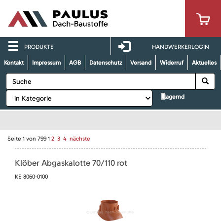
PRODUKTE
HANDWERKERLOGIN
Kontakt
Impressum
AGB
Datenschutz
Versand
Widerruf
Aktuelles
lagernd
Seite
1
von
799
1
2
3
4
nächste
Klöber Abgaskalotte 70/110 rot
KE 8060-0100