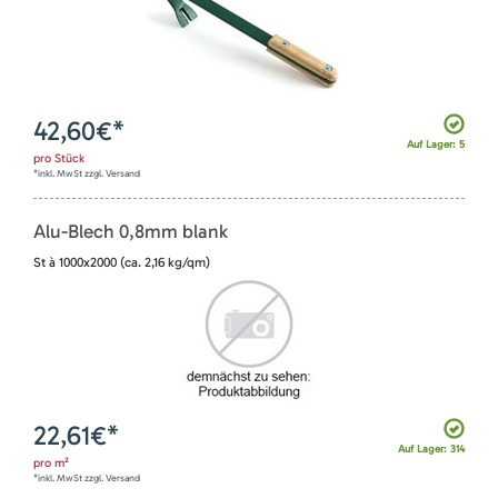
42,60
€*
Auf Lager: 5
pro
Stück
*inkl. MwSt zzgl. Versand
Alu-Blech 0,8mm blank
St à 1000x2000 (ca. 2,16 kg/qm)
22,61
€*
Auf Lager: 314
pro
m²
*inkl. MwSt zzgl. Versand