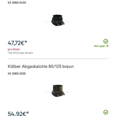
KE 8060-0450
47,72
€*
Auf Lager: 19
pro
Stück
*inkl. MwSt zzgl. Versand
Klöber Abgaskalotte 80/125 braun
KE 8065-0200
54,92
€*