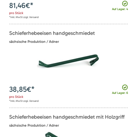
81,46
€*
Auf Lager: 4
pro
Stück
*inkl. MwSt zzgl. Versand
Schieferhebeeisen handgeschmiedet
sächsische Produktion / Adner
38,85
€*
Auf Lager: 6
pro
Stück
*inkl. MwSt zzgl. Versand
Schieferhebeeisen handgeschmiedet mit Holzgriff
sächsische Produktion / Adner