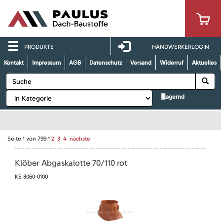
PRODUKTE
HANDWERKERLOGIN
Kontakt
Impressum
AGB
Datenschutz
Versand
Widerruf
Aktuelles
lagernd
Seite
1
von
799
1
2
3
4
nächste
Klöber Abgaskalotte 70/110 rot
KE 8060-0100