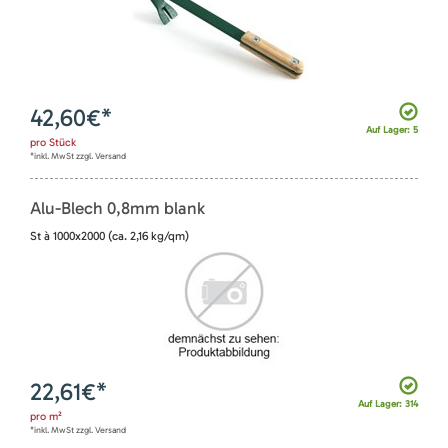
42,60
€*
Auf Lager: 5
pro
Stück
*inkl. MwSt zzgl. Versand
Alu-Blech 0,8mm blank
St à 1000x2000 (ca. 2,16 kg/qm)
22,61
€*
Auf Lager: 314
pro
m²
*inkl. MwSt zzgl. Versand