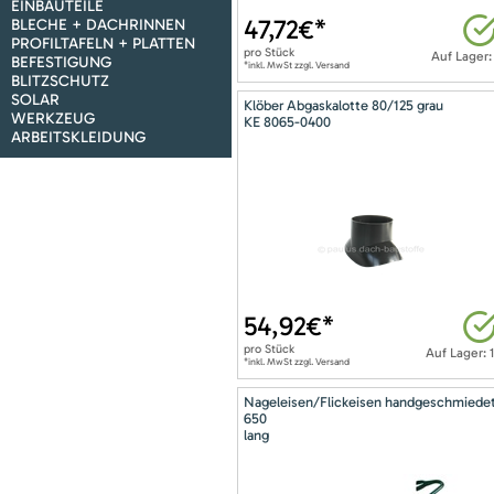
EINBAUTEILE
47,72
€*
BLECHE + DACHRINNEN
PROFILTAFELN + PLATTEN
pro
Stück
Auf Lager:
BEFESTIGUNG
*inkl. MwSt zzgl. Versand
BLITZSCHUTZ
SOLAR
Klöber Abgaskalotte 80/125 grau
WERKZEUG
KE 8065-0400
ARBEITSKLEIDUNG
54,92
€*
pro
Stück
Auf Lager: 
*inkl. MwSt zzgl. Versand
Nageleisen/Flickeisen handgeschmiede
650
lang