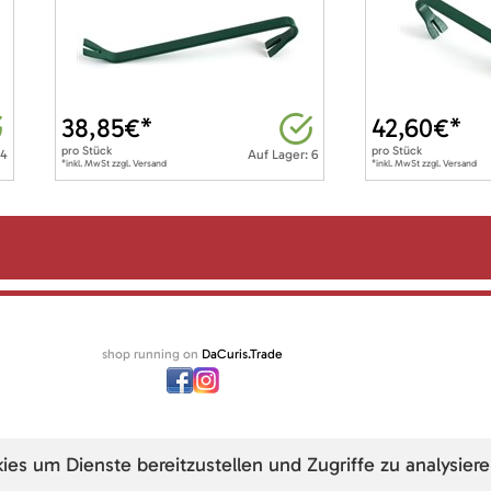
38,85
€*
42,60
€*
pro
Stück
pro
Stück
 4
Auf Lager: 6
*inkl. MwSt zzgl. Versand
*inkl. MwSt zzgl. Versand
shop running on
DaCuris.Trade
s um Dienste bereitzustellen und Zugriffe zu analysiere