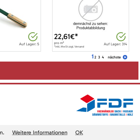
22,61
€*
pro
m²
Auf Lager: 5
Auf Lager: 314
*inkl. MwSt zzgl. Versand
1
2
3
4
nächste
n.
Weitere Informationen
OK