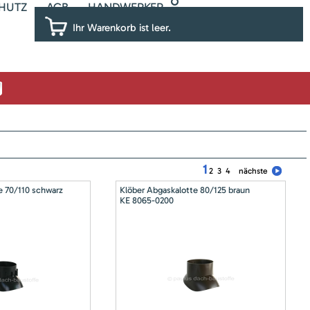
HUTZ
AGB
HANDWERKER
Ihr Warenkorb ist leer.
1
2
3
4
nächste
e 70/110 schwarz
Klöber Abgaskalotte 80/125 braun
KE 8065-0200