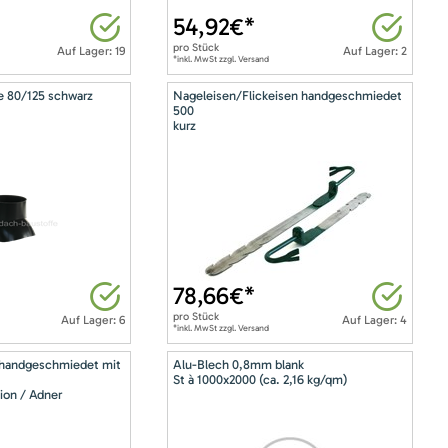
54,92
€*
pro
Stück
Auf Lager: 19
Auf Lager: 2
*inkl. MwSt zzgl. Versand
e 80/125 schwarz
Nageleisen/Flickeisen handgeschmiedet
500
kurz
78,66
€*
pro
Stück
Auf Lager: 6
Auf Lager: 4
*inkl. MwSt zzgl. Versand
 handgeschmiedet mit
Alu-Blech 0,8mm blank
St à 1000x2000 (ca. 2,16 kg/qm)
ion / Adner