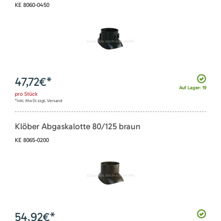
KE 8060-0450
47,72
€*
Auf Lager: 19
pro
Stück
*inkl. MwSt zzgl. Versand
Klöber Abgaskalotte 80/125 braun
KE 8065-0200
54,92
€*