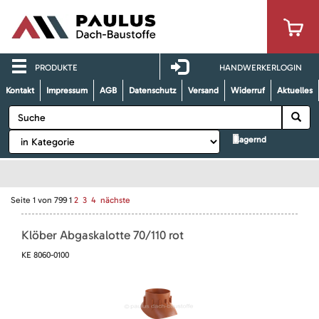
PRODUKTE
HANDWERKERLOGIN
Kontakt
Impressum
AGB
Datenschutz
Versand
Widerruf
Aktuelles
lagernd
Seite
1
von
799
1
2
3
4
nächste
Klöber Abgaskalotte 70/110 rot
KE 8060-0100