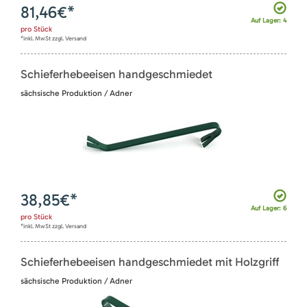
81,46
€*
Auf Lager: 4
pro
Stück
*inkl. MwSt zzgl. Versand
Schieferhebeeisen handgeschmiedet
sächsische Produktion / Adner
38,85
€*
Auf Lager: 6
pro
Stück
*inkl. MwSt zzgl. Versand
Schieferhebeeisen handgeschmiedet mit Holzgriff
sächsische Produktion / Adner