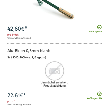
42,60
€*
Auf Lager: 5
pro
Stück
*inkl. MwSt zzgl. Versand
Alu-Blech 0,8mm blank
St à 1000x2000 (ca. 2,16 kg/qm)
22,61
€*
Auf Lager: 314
pro
m²
*inkl. MwSt zzgl. Versand