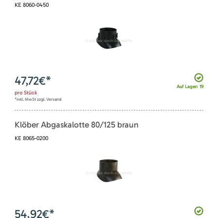
KE 8060-0450
47,72
€*
Auf Lager: 19
pro
Stück
*inkl. MwSt zzgl. Versand
Klöber Abgaskalotte 80/125 braun
KE 8065-0200
54,92
€*