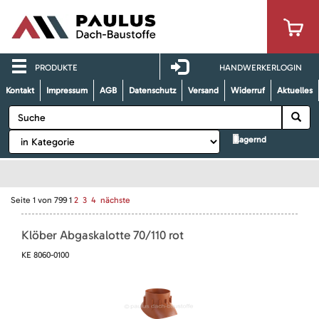
PRODUKTE
HANDWERKERLOGIN
Kontakt
Impressum
AGB
Datenschutz
Versand
Widerruf
Aktuelles
lagernd
Seite
1
von
799
1
2
3
4
nächste
Klöber Abgaskalotte 70/110 rot
KE 8060-0100