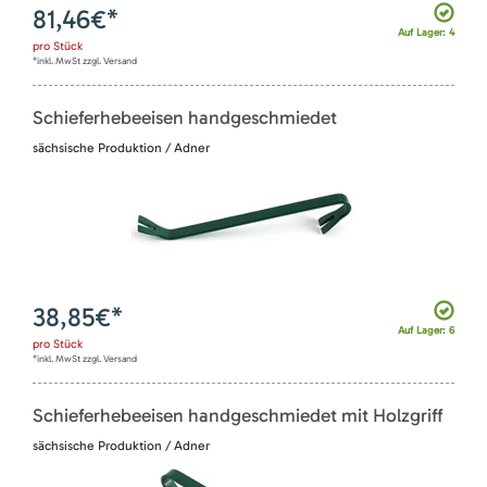
81,46
€*
Auf Lager: 4
pro
Stück
*inkl. MwSt zzgl. Versand
Schieferhebeeisen handgeschmiedet
sächsische Produktion / Adner
38,85
€*
Auf Lager: 6
pro
Stück
*inkl. MwSt zzgl. Versand
Schieferhebeeisen handgeschmiedet mit Holzgriff
sächsische Produktion / Adner