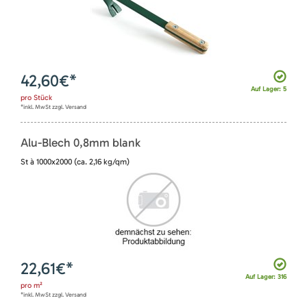
42,60
€*
Auf Lager: 5
pro
Stück
*inkl. MwSt zzgl. Versand
Alu-Blech 0,8mm blank
St à 1000x2000 (ca. 2,16 kg/qm)
22,61
€*
Auf Lager: 316
pro
m²
*inkl. MwSt zzgl. Versand