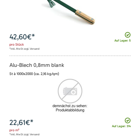
42,60
€*
Auf Lager: 5
pro
Stück
*inkl. MwSt zzgl. Versand
Alu-Blech 0,8mm blank
St à 1000x2000 (ca. 2,16 kg/qm)
22,61
€*
Auf Lager: 314
pro
m²
*inkl. MwSt zzgl. Versand