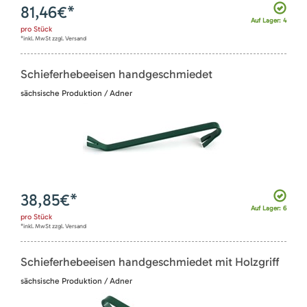
81,46
€*
Auf Lager: 4
pro
Stück
*inkl. MwSt zzgl. Versand
Schieferhebeeisen handgeschmiedet
sächsische Produktion / Adner
38,85
€*
Auf Lager: 6
pro
Stück
*inkl. MwSt zzgl. Versand
Schieferhebeeisen handgeschmiedet mit Holzgriff
sächsische Produktion / Adner