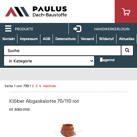
PRODUKTE
HANDWERKERLOGIN
Kontakt
Impressum
AGB
Datenschutz
Versand
Widerruf
Aktuelles
lagernd
Seite
1
von
799
1
2
3
4
nächste
Klöber Abgaskalotte 70/110 rot
KE 8060-0100