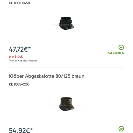
KE 8060-0450
47,72
€*
Auf Lager: 19
pro
Stück
*inkl. MwSt zzgl. Versand
Klöber Abgaskalotte 80/125 braun
KE 8065-0200
54,92
€*