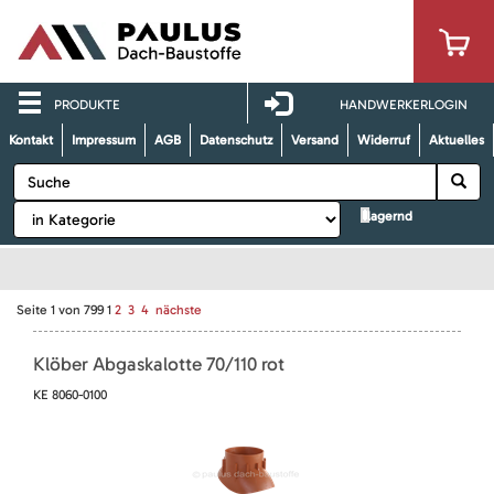
PRODUKTE
HANDWERKERLOGIN
Kontakt
Impressum
AGB
Datenschutz
Versand
Widerruf
Aktuelles
lagernd
Seite
1
von
799
1
2
3
4
nächste
Klöber Abgaskalotte 70/110 rot
KE 8060-0100