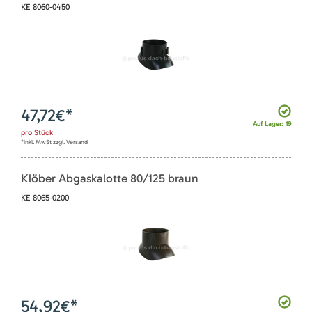
KE 8060-0450
47,72
€*
Auf Lager: 19
pro
Stück
*inkl. MwSt zzgl. Versand
Klöber Abgaskalotte 80/125 braun
KE 8065-0200
54,92
€*