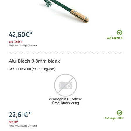
42,60
€*
Auf Lager: 5
pro
Stück
*inkl. MwSt zzgl. Versand
Alu-Blech 0,8mm blank
St à 1000x2000 (ca. 2,16 kg/qm)
22,61
€*
Auf Lager: 316
pro
m²
*inkl. MwSt zzgl. Versand