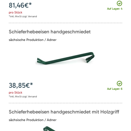
81,46
€*
Auf Lager: 4
pro
Stück
*inkl. MwSt zzgl. Versand
Schieferhebeeisen handgeschmiedet
sächsische Produktion / Adner
38,85
€*
Auf Lager: 6
pro
Stück
*inkl. MwSt zzgl. Versand
Schieferhebeeisen handgeschmiedet mit Holzgriff
sächsische Produktion / Adner