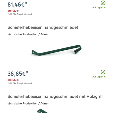
81,46
€*
Auf Lager: 4
pro
Stück
*inkl. MwSt zzgl. Versand
Schieferhebeeisen handgeschmiedet
sächsische Produktion / Adner
38,85
€*
Auf Lager: 6
pro
Stück
*inkl. MwSt zzgl. Versand
Schieferhebeeisen handgeschmiedet mit Holzgriff
sächsische Produktion / Adner