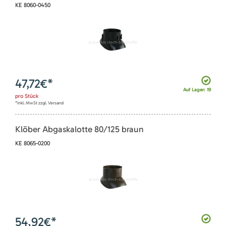
KE 8060-0450
47,72
€*
Auf Lager: 19
pro
Stück
*inkl. MwSt zzgl. Versand
Klöber Abgaskalotte 80/125 braun
KE 8065-0200
54,92
€*