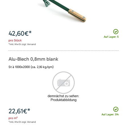
42,60
€*
Auf Lager: 5
pro
Stück
*inkl. MwSt zzgl. Versand
Alu-Blech 0,8mm blank
St à 1000x2000 (ca. 2,16 kg/qm)
22,61
€*
Auf Lager: 314
pro
m²
*inkl. MwSt zzgl. Versand