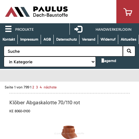
PRODUKTE
HANDWERKERLOGIN
Kontakt
Impressum
AGB
Datenschutz
Versand
Widerruf
Aktuelles
lagernd
Seite
1
von
799
1
2
3
4
nächste
Klöber Abgaskalotte 70/110 rot
KE 8060-0100