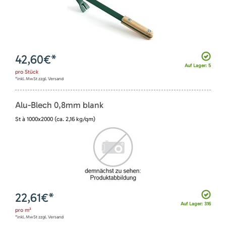
42,60
€*
Auf Lager: 5
pro
Stück
*inkl. MwSt zzgl. Versand
Alu-Blech 0,8mm blank
St à 1000x2000 (ca. 2,16 kg/qm)
22,61
€*
Auf Lager: 316
pro
m²
*inkl. MwSt zzgl. Versand