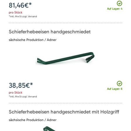
81,46
€*
Auf Lager: 4
pro
Stück
*inkl. MwSt zzgl. Versand
Schieferhebeeisen handgeschmiedet
sächsische Produktion / Adner
38,85
€*
Auf Lager: 6
pro
Stück
*inkl. MwSt zzgl. Versand
Schieferhebeeisen handgeschmiedet mit Holzgriff
sächsische Produktion / Adner