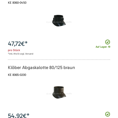
KE 8060-0450
47,72
€*
Auf Lager: 19
pro
Stück
*inkl. MwSt zzgl. Versand
Klöber Abgaskalotte 80/125 braun
KE 8065-0200
54,92
€*