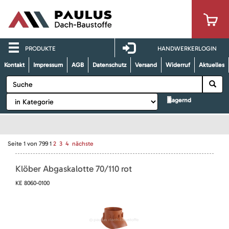
PRODUKTE
HANDWERKERLOGIN
Kontakt
Impressum
AGB
Datenschutz
Versand
Widerruf
Aktuelles
lagernd
Seite
1
von
799
1
2
3
4
nächste
Klöber Abgaskalotte 70/110 rot
KE 8060-0100