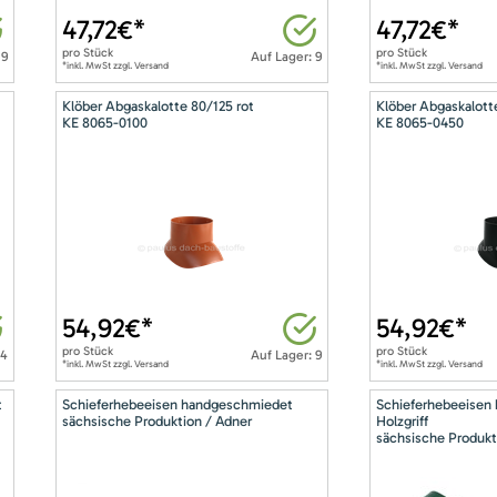
47,72
€*
47,72
€*
pro
Stück
pro
Stück
 9
Auf Lager: 9
*inkl. MwSt zzgl. Versand
*inkl. MwSt zzgl. Versand
Klöber Abgaskalotte 80/125 rot
Klöber Abgaskalott
KE 8065-0100
KE 8065-0450
54,92
€*
54,92
€*
pro
Stück
pro
Stück
14
Auf Lager: 9
*inkl. MwSt zzgl. Versand
*inkl. MwSt zzgl. Versand
t
Schieferhebeeisen handgeschmiedet
Schieferhebeeisen
sächsische Produktion / Adner
Holzgriff
sächsische Produkt