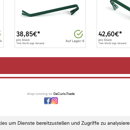
38,85
€*
42,60
€*
pro
Stück
pro
Stück
 4
Auf Lager: 6
*inkl. MwSt zzgl. Versand
*inkl. MwSt zzgl. Versand
shop running on
DaCuris.Trade
s um Dienste bereitzustellen und Zugriffe zu analysiere