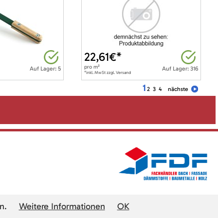
22,61
€*
pro
m²
Auf Lager: 5
Auf Lager: 316
*inkl. MwSt zzgl. Versand
1
2
3
4
nächste
n.
Weitere Informationen
OK