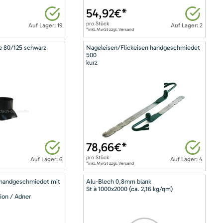
54,92
€*
pro
Stück
Auf Lager: 19
Auf Lager: 2
*inkl. MwSt zzgl. Versand
e 80/125 schwarz
Nageleisen/Flickeisen handgeschmiedet
500
kurz
78,66
€*
pro
Stück
Auf Lager: 6
Auf Lager: 4
*inkl. MwSt zzgl. Versand
 handgeschmiedet mit
Alu-Blech 0,8mm blank
St à 1000x2000 (ca. 2,16 kg/qm)
ion / Adner