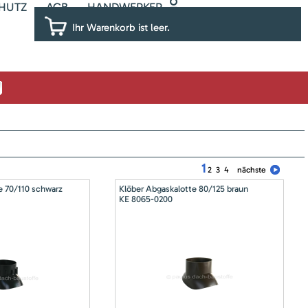
HUTZ
AGB
HANDWERKER
Ihr Warenkorb ist leer.
1
2
3
4
nächste
e 70/110 schwarz
Klöber Abgaskalotte 80/125 braun
KE 8065-0200