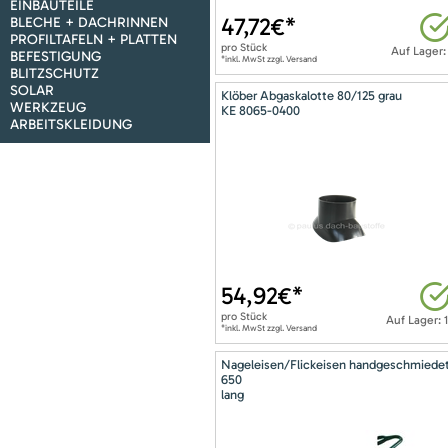
EINBAUTEILE
47,72
€*
BLECHE + DACHRINNEN
PROFILTAFELN + PLATTEN
pro
Stück
Auf Lager:
BEFESTIGUNG
*inkl. MwSt zzgl. Versand
BLITZSCHUTZ
SOLAR
Klöber Abgaskalotte 80/125 grau
WERKZEUG
KE 8065-0400
ARBEITSKLEIDUNG
54,92
€*
pro
Stück
Auf Lager: 
*inkl. MwSt zzgl. Versand
Nageleisen/Flickeisen handgeschmiede
650
lang