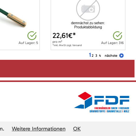
22,61
€*
pro
m²
Auf Lager: 5
Auf Lager: 316
*inkl. MwSt zzgl. Versand
1
2
3
4
nächste
n.
Weitere Informationen
OK