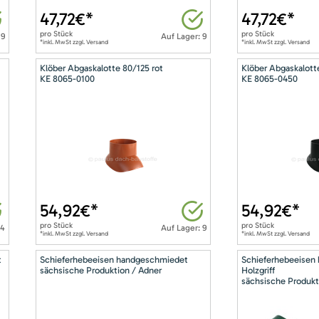
47,72
€*
47,72
€*
pro
Stück
pro
Stück
 9
Auf Lager: 9
*inkl. MwSt zzgl. Versand
*inkl. MwSt zzgl. Versand
Klöber Abgaskalotte 80/125 rot
Klöber Abgaskalott
KE 8065-0100
KE 8065-0450
54,92
€*
54,92
€*
pro
Stück
pro
Stück
14
Auf Lager: 9
*inkl. MwSt zzgl. Versand
*inkl. MwSt zzgl. Versand
t
Schieferhebeeisen handgeschmiedet
Schieferhebeeisen
sächsische Produktion / Adner
Holzgriff
sächsische Produkt