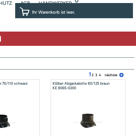
HUTZ
AGB
HANDWERKER
Ihr Warenkorb ist leer.
1
2
3
4
nächste
e 70/110 schwarz
Klöber Abgaskalotte 80/125 braun
KE 8065-0200