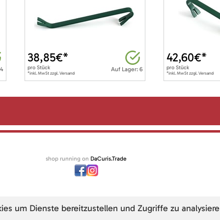
38,85
€*
42,60
€*
pro
Stück
pro
Stück
 4
Auf Lager: 6
*inkl. MwSt zzgl. Versand
*inkl. MwSt zzgl. Versand
shop running on
DaCuris.Trade
s um Dienste bereitzustellen und Zugriffe zu analysiere