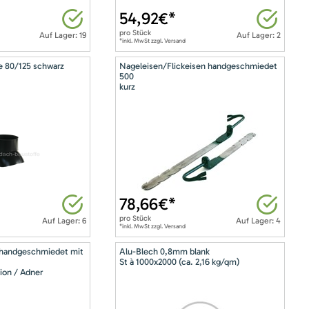
54,92
€*
pro
Stück
Auf Lager: 19
Auf Lager: 2
*inkl. MwSt zzgl. Versand
e 80/125 schwarz
Nageleisen/Flickeisen handgeschmiedet
500
kurz
78,66
€*
pro
Stück
Auf Lager: 6
Auf Lager: 4
*inkl. MwSt zzgl. Versand
 handgeschmiedet mit
Alu-Blech 0,8mm blank
St à 1000x2000 (ca. 2,16 kg/qm)
ion / Adner