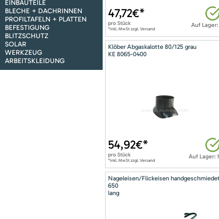
EINBAUTEILE
47,72
€*
BLECHE + DACHRINNEN
PROFILTAFELN + PLATTEN
pro
Stück
Auf Lager:
BEFESTIGUNG
*inkl. MwSt zzgl. Versand
BLITZSCHUTZ
SOLAR
Klöber Abgaskalotte 80/125 grau
WERKZEUG
KE 8065-0400
ARBEITSKLEIDUNG
54,92
€*
pro
Stück
Auf Lager: 
*inkl. MwSt zzgl. Versand
Nageleisen/Flickeisen handgeschmiede
650
lang