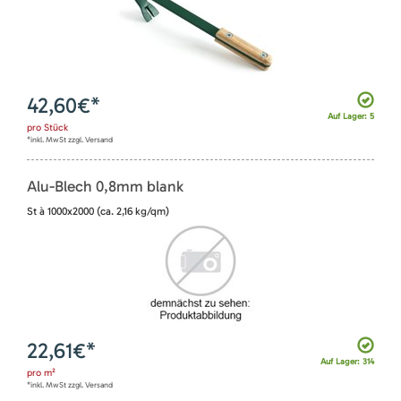
42,60
€*
Auf Lager: 5
pro
Stück
*inkl. MwSt zzgl. Versand
Alu-Blech 0,8mm blank
St à 1000x2000 (ca. 2,16 kg/qm)
22,61
€*
Auf Lager: 314
pro
m²
*inkl. MwSt zzgl. Versand