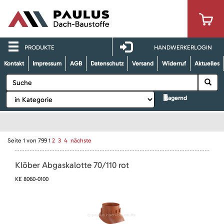
PRODUKTE
HANDWERKERLOGIN
Kontakt
Impressum
AGB
Datenschutz
Versand
Widerruf
Aktuelles
lagernd
Seite
1
von
799
1
2
3
4
nächste
Klöber Abgaskalotte 70/110 rot
KE 8060-0100