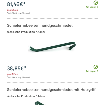
81,46
€*
Auf Lager: 4
pro
Stück
*inkl. MwSt zzgl. Versand
Schieferhebeeisen handgeschmiedet
sächsische Produktion / Adner
38,85
€*
Auf Lager: 6
pro
Stück
*inkl. MwSt zzgl. Versand
Schieferhebeeisen handgeschmiedet mit Holzgriff
sächsische Produktion / Adner