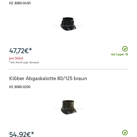
KE 8060-0450
47,72
€*
Auf Lager: 19
pro
Stück
*inkl. MwSt zzgl. Versand
Klöber Abgaskalotte 80/125 braun
KE 8065-0200
54,92
€*