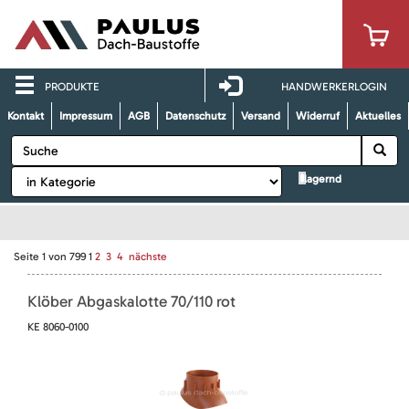
PRODUKTE
HANDWERKERLOGIN
Kontakt
Impressum
AGB
Datenschutz
Versand
Widerruf
Aktuelles
lagernd
Seite
1
von
799
1
2
3
4
nächste
Klöber Abgaskalotte 70/110 rot
KE 8060-0100