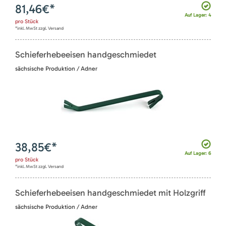
81,46
€*
Auf Lager: 4
pro
Stück
*inkl. MwSt zzgl. Versand
Schieferhebeeisen handgeschmiedet
sächsische Produktion / Adner
38,85
€*
Auf Lager: 6
pro
Stück
*inkl. MwSt zzgl. Versand
Schieferhebeeisen handgeschmiedet mit Holzgriff
sächsische Produktion / Adner