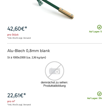
42,60
€*
Auf Lager: 5
pro
Stück
*inkl. MwSt zzgl. Versand
Alu-Blech 0,8mm blank
St à 1000x2000 (ca. 2,16 kg/qm)
22,61
€*
Auf Lager: 314
pro
m²
*inkl. MwSt zzgl. Versand