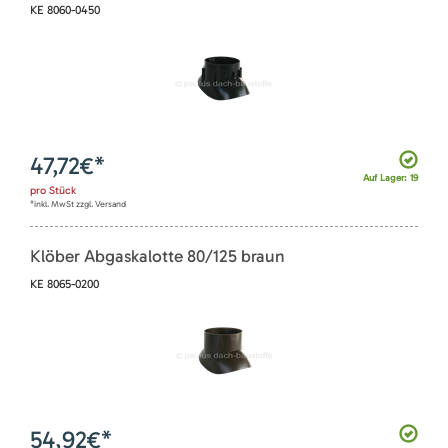
KE 8060-0450
47,72
€*
Auf Lager: 19
pro
Stück
*inkl. MwSt zzgl. Versand
Klöber Abgaskalotte 80/125 braun
KE 8065-0200
54,92
€*