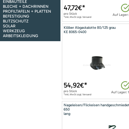
EINBAUTEILE
47,72
€*
BLECHE + DACHRINNEN
PROFILTAFELN + PLATTEN
pro
Stück
Auf Lager:
BEFESTIGUNG
*inkl. MwSt zzgl. Versand
BLITZSCHUTZ
SOLAR
Klöber Abgaskalotte 80/125 grau
WERKZEUG
KE 8065-0400
ARBEITSKLEIDUNG
54,92
€*
pro
Stück
Auf Lager: 
*inkl. MwSt zzgl. Versand
Nageleisen/Flickeisen handgeschmiede
650
lang