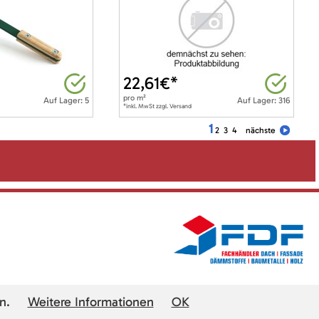
22,61
€*
pro
m²
Auf Lager: 5
Auf Lager: 316
*inkl. MwSt zzgl. Versand
1
2
3
4
nächste
n.
Weitere Informationen
OK