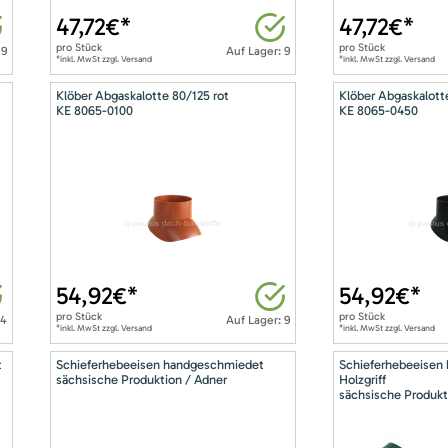
47,72
€*
47,72
€*
pro
Stück
pro
Stück
 9
Auf Lager: 9
*inkl. MwSt zzgl. Versand
*inkl. MwSt zzgl. Versand
Klöber Abgaskalotte 80/125 rot
Klöber Abgaskalott
KE 8065-0100
KE 8065-0450
54,92
€*
54,92
€*
pro
Stück
pro
Stück
14
Auf Lager: 9
*inkl. MwSt zzgl. Versand
*inkl. MwSt zzgl. Versand
t
Schieferhebeeisen handgeschmiedet
Schieferhebeeisen
sächsische Produktion / Adner
Holzgriff
sächsische Produkt