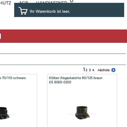
HUTZ
AGB
HANDWERKER
Ihr Warenkorb ist leer.
1
2
3
4
nächste
e 70/110 schwarz
Klöber Abgaskalotte 80/125 braun
KE 8065-0200