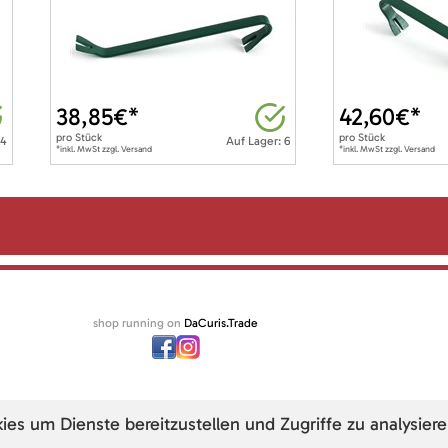
38,85
€*
42,60
€*
pro
Stück
pro
Stück
 4
Auf Lager: 6
*inkl. MwSt zzgl. Versand
*inkl. MwSt zzgl. Versand
shop running on
DaCuris.Trade
s um Dienste bereitzustellen und Zugriffe zu analysiere