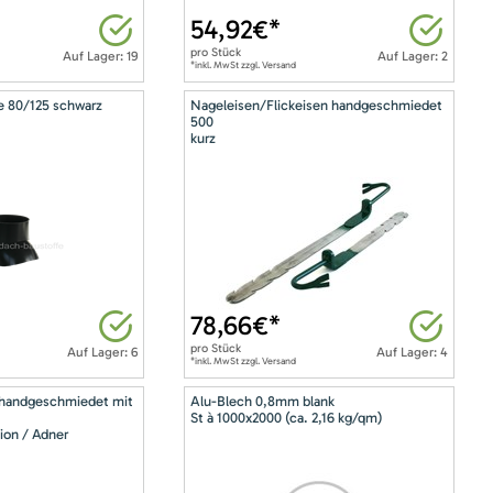
54,92
€*
pro
Stück
Auf Lager: 19
Auf Lager: 2
*inkl. MwSt zzgl. Versand
e 80/125 schwarz
Nageleisen/Flickeisen handgeschmiedet
500
kurz
78,66
€*
pro
Stück
Auf Lager: 6
Auf Lager: 4
*inkl. MwSt zzgl. Versand
 handgeschmiedet mit
Alu-Blech 0,8mm blank
St à 1000x2000 (ca. 2,16 kg/qm)
ion / Adner