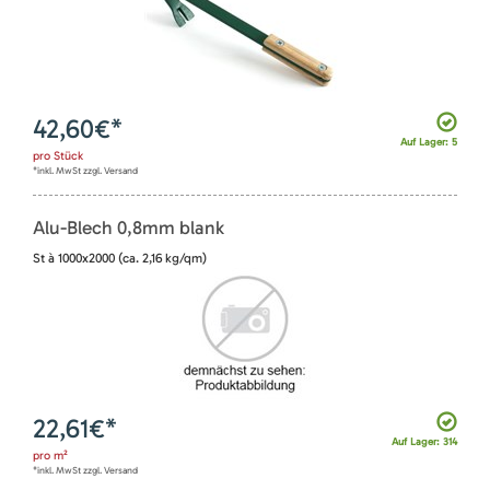
42,60
€*
Auf Lager: 5
pro
Stück
*inkl. MwSt zzgl. Versand
Alu-Blech 0,8mm blank
St à 1000x2000 (ca. 2,16 kg/qm)
22,61
€*
Auf Lager: 314
pro
m²
*inkl. MwSt zzgl. Versand