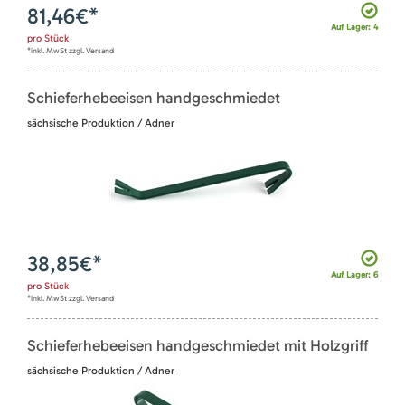
81,46
€*
Auf Lager: 4
pro
Stück
*inkl. MwSt zzgl. Versand
Schieferhebeeisen handgeschmiedet
sächsische Produktion / Adner
38,85
€*
Auf Lager: 6
pro
Stück
*inkl. MwSt zzgl. Versand
Schieferhebeeisen handgeschmiedet mit Holzgriff
sächsische Produktion / Adner