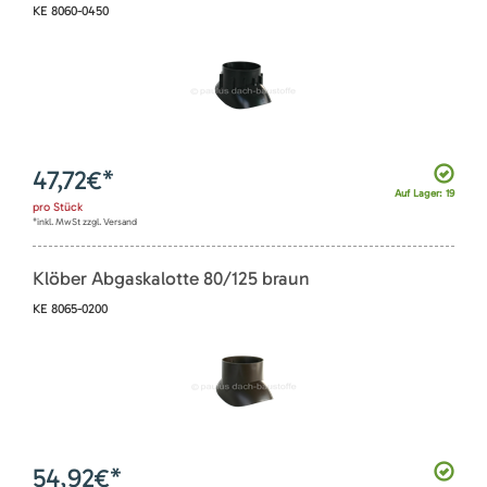
KE 8060-0450
47,72
€*
Auf Lager: 19
pro
Stück
*inkl. MwSt zzgl. Versand
Klöber Abgaskalotte 80/125 braun
KE 8065-0200
54,92
€*