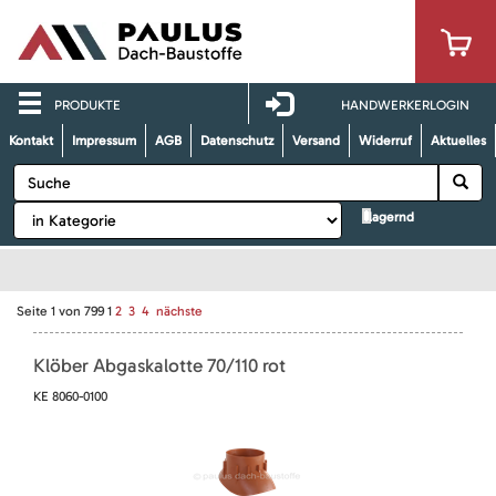
PRODUKTE
HANDWERKERLOGIN
Kontakt
Impressum
AGB
Datenschutz
Versand
Widerruf
Aktuelles
lagernd
Seite
1
von
799
1
2
3
4
nächste
Klöber Abgaskalotte 70/110 rot
KE 8060-0100