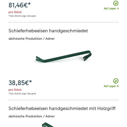
81,46
€*
Auf Lager: 4
pro
Stück
*inkl. MwSt zzgl. Versand
Schieferhebeeisen handgeschmiedet
sächsische Produktion / Adner
38,85
€*
Auf Lager: 6
pro
Stück
*inkl. MwSt zzgl. Versand
Schieferhebeeisen handgeschmiedet mit Holzgriff
sächsische Produktion / Adner