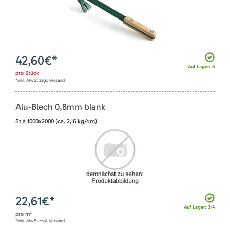
42,60
€*
Auf Lager: 5
pro
Stück
*inkl. MwSt zzgl. Versand
Alu-Blech 0,8mm blank
St à 1000x2000 (ca. 2,16 kg/qm)
22,61
€*
Auf Lager: 314
pro
m²
*inkl. MwSt zzgl. Versand