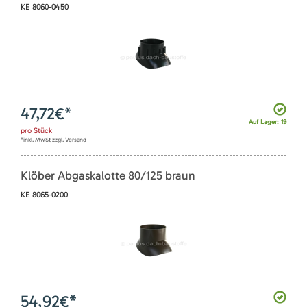
KE 8060-0450
47,72
€*
Auf Lager: 19
pro
Stück
*inkl. MwSt zzgl. Versand
Klöber Abgaskalotte 80/125 braun
KE 8065-0200
54,92
€*