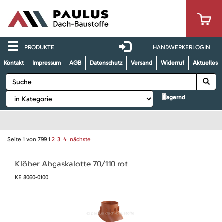
PRODUKTE
HANDWERKERLOGIN
Kontakt
Impressum
AGB
Datenschutz
Versand
Widerruf
Aktuelles
lagernd
Seite
1
von
799
1
2
3
4
nächste
Klöber Abgaskalotte 70/110 rot
KE 8060-0100