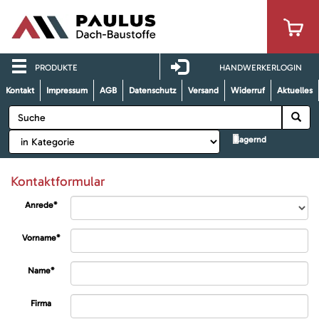
PRODUKTE
HANDWERKERLOGIN
Kontakt
Impressum
AGB
Datenschutz
Versand
Widerruf
Aktuelles
lagernd
Kontaktformular
Anrede*
Vorname*
Name*
Firma