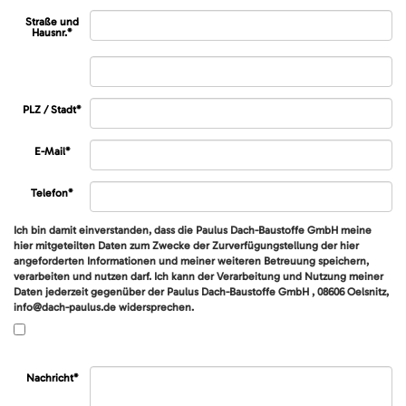
Straße und
Hausnr.
*
PLZ / Stadt
*
E-Mail*
Telefon
*
Ich bin damit einverstanden, dass die Paulus Dach-Baustoffe GmbH meine
hier mitgeteilten Daten zum Zwecke der Zurverfügungstellung der hier
angeforderten Informationen und meiner weiteren Betreuung speichern,
verarbeiten und nutzen darf. Ich kann der Verarbeitung und Nutzung meiner
Daten jederzeit gegenüber der Paulus Dach-Baustoffe GmbH , 08606 Oelsnitz,
info@dach-paulus.de widersprechen.
Nachricht
*