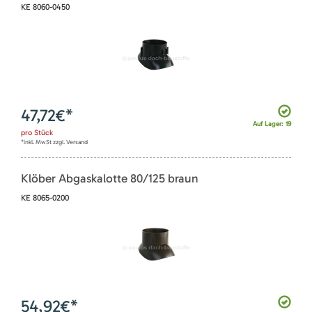
KE 8060-0450
47,72
€*
Auf Lager: 19
pro
Stück
*inkl. MwSt zzgl. Versand
Klöber Abgaskalotte 80/125 braun
KE 8065-0200
54,92
€*