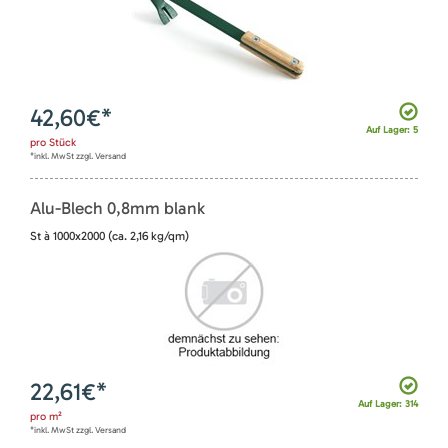
42,60
€*
Auf Lager: 5
pro
Stück
*inkl. MwSt zzgl. Versand
Alu-Blech 0,8mm blank
St à 1000x2000 (ca. 2,16 kg/qm)
22,61
€*
Auf Lager: 314
pro
m²
*inkl. MwSt zzgl. Versand