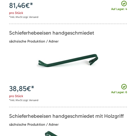
81,46
€*
Auf Lager: 4
pro
Stück
*inkl. MwSt zzgl. Versand
Schieferhebeeisen handgeschmiedet
sächsische Produktion / Adner
38,85
€*
Auf Lager: 6
pro
Stück
*inkl. MwSt zzgl. Versand
Schieferhebeeisen handgeschmiedet mit Holzgriff
sächsische Produktion / Adner