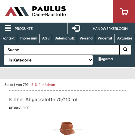
PRODUKTE
HANDWERKERLOGIN
Kontakt
Impressum
AGB
Datenschutz
Versand
Widerruf
Aktuelles
lagernd
Seite
1
von
799
1
2
3
4
nächste
Klöber Abgaskalotte 70/110 rot
KE 8060-0100