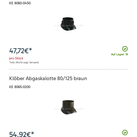
KE 8060-0450
47,72
€*
Auf Lager: 19
pro
Stück
*inkl. MwSt zzgl. Versand
Klöber Abgaskalotte 80/125 braun
KE 8065-0200
54,92
€*