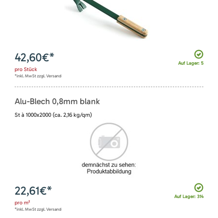
42,60
€*
Auf Lager: 5
pro
Stück
*inkl. MwSt zzgl. Versand
Alu-Blech 0,8mm blank
St à 1000x2000 (ca. 2,16 kg/qm)
22,61
€*
Auf Lager: 314
pro
m²
*inkl. MwSt zzgl. Versand