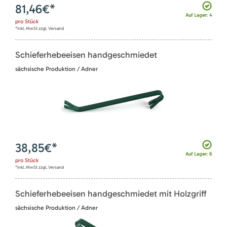
81,46
€*
Auf Lager: 4
pro
Stück
*inkl. MwSt zzgl. Versand
Schieferhebeeisen handgeschmiedet
sächsische Produktion / Adner
38,85
€*
Auf Lager: 6
pro
Stück
*inkl. MwSt zzgl. Versand
Schieferhebeeisen handgeschmiedet mit Holzgriff
sächsische Produktion / Adner