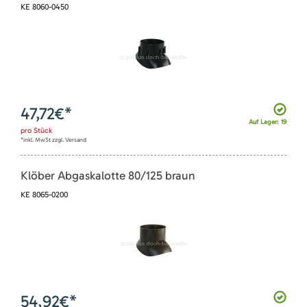
KE 8060-0450
47,72
€*
Auf Lager: 19
pro
Stück
*inkl. MwSt zzgl. Versand
Klöber Abgaskalotte 80/125 braun
KE 8065-0200
54,92
€*