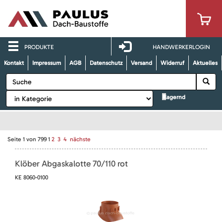
PRODUKTE
HANDWERKERLOGIN
Kontakt
Impressum
AGB
Datenschutz
Versand
Widerruf
Aktuelles
lagernd
Seite
1
von
799
1
2
3
4
nächste
Klöber Abgaskalotte 70/110 rot
KE 8060-0100