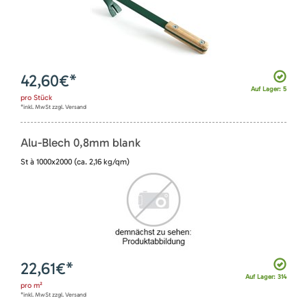
42,60
€*
Auf Lager: 5
pro
Stück
*inkl. MwSt zzgl. Versand
Alu-Blech 0,8mm blank
St à 1000x2000 (ca. 2,16 kg/qm)
22,61
€*
Auf Lager: 314
pro
m²
*inkl. MwSt zzgl. Versand