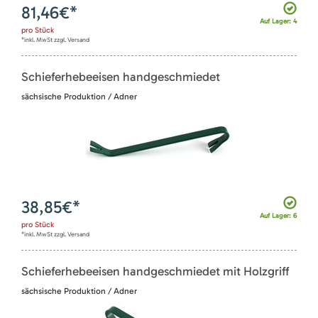
81,46
€*
Auf Lager: 4
pro
Stück
*inkl. MwSt zzgl. Versand
Schieferhebeeisen handgeschmiedet
sächsische Produktion / Adner
38,85
€*
Auf Lager: 6
pro
Stück
*inkl. MwSt zzgl. Versand
Schieferhebeeisen handgeschmiedet mit Holzgriff
sächsische Produktion / Adner