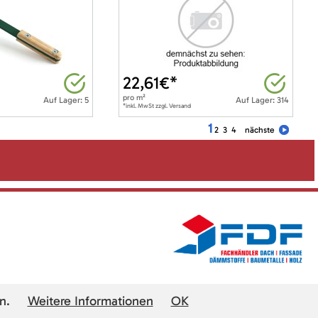
22,61
€*
pro
m²
Auf Lager: 5
Auf Lager: 314
*inkl. MwSt zzgl. Versand
1
2
3
4
nächste
n.
Weitere Informationen
OK