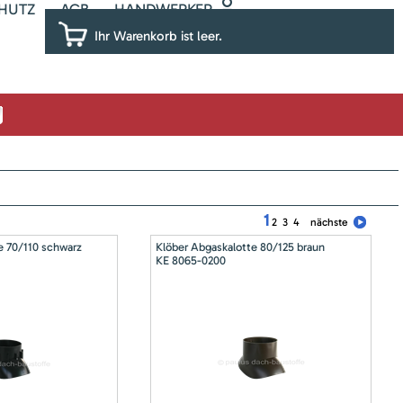
HUTZ
AGB
HANDWERKER
Ihr Warenkorb ist leer.
1
2
3
4
nächste
e 70/110 schwarz
Klöber Abgaskalotte 80/125 braun
KE 8065-0200