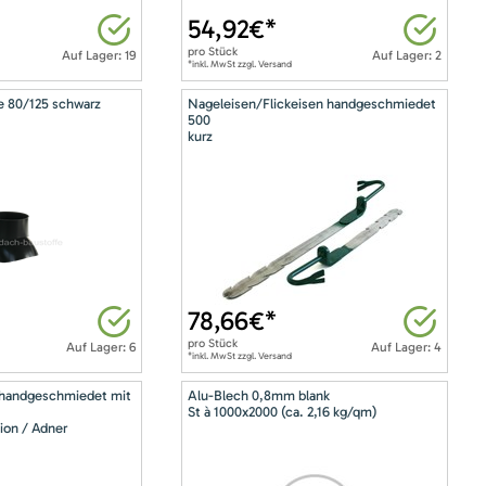
54,92
€*
pro
Stück
Auf Lager: 19
Auf Lager: 2
*inkl. MwSt zzgl. Versand
e 80/125 schwarz
Nageleisen/Flickeisen handgeschmiedet
500
kurz
78,66
€*
pro
Stück
Auf Lager: 6
Auf Lager: 4
*inkl. MwSt zzgl. Versand
 handgeschmiedet mit
Alu-Blech 0,8mm blank
St à 1000x2000 (ca. 2,16 kg/qm)
ion / Adner