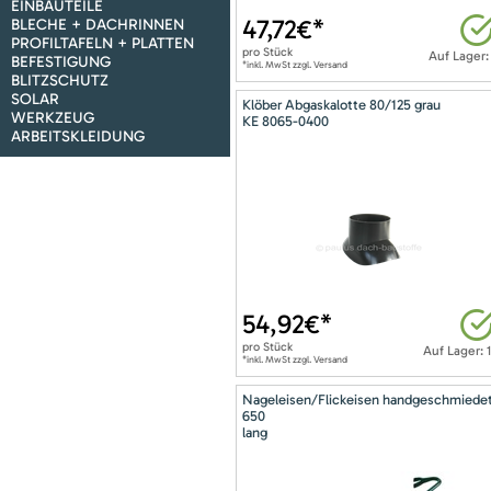
EINBAUTEILE
47,72
€*
BLECHE + DACHRINNEN
PROFILTAFELN + PLATTEN
pro
Stück
Auf Lager:
BEFESTIGUNG
*inkl. MwSt zzgl. Versand
BLITZSCHUTZ
SOLAR
Klöber Abgaskalotte 80/125 grau
WERKZEUG
KE 8065-0400
ARBEITSKLEIDUNG
54,92
€*
pro
Stück
Auf Lager: 
*inkl. MwSt zzgl. Versand
Nageleisen/Flickeisen handgeschmiede
650
lang