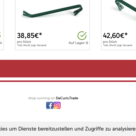
38,85
€*
42,60
€*
pro
Stück
pro
Stück
 4
Auf Lager: 6
*inkl. MwSt zzgl. Versand
*inkl. MwSt zzgl. Versand
shop running on
DaCuris.Trade
s um Dienste bereitzustellen und Zugriffe zu analysiere