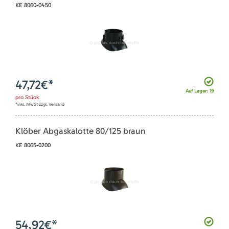
KE 8060-0450
47,72
€*
Auf Lager: 19
pro
Stück
*inkl. MwSt zzgl. Versand
Klöber Abgaskalotte 80/125 braun
KE 8065-0200
54,92
€*