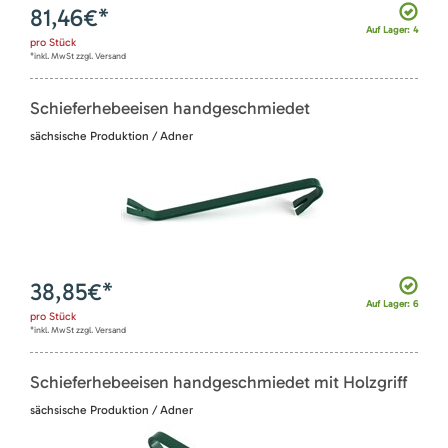
81,46
€*
Auf Lager: 4
pro
Stück
*inkl. MwSt zzgl. Versand
Schieferhebeeisen handgeschmiedet
sächsische Produktion / Adner
38,85
€*
Auf Lager: 6
pro
Stück
*inkl. MwSt zzgl. Versand
Schieferhebeeisen handgeschmiedet mit Holzgriff
sächsische Produktion / Adner