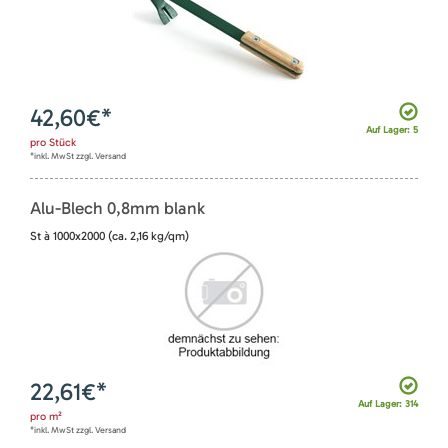
42,60
€*
Auf Lager: 5
pro
Stück
*inkl. MwSt zzgl. Versand
Alu-Blech 0,8mm blank
St à 1000x2000 (ca. 2,16 kg/qm)
22,61
€*
Auf Lager: 314
pro
m²
*inkl. MwSt zzgl. Versand