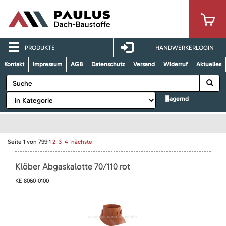
PRODUKTE
HANDWERKERLOGIN
Kontakt
Impressum
AGB
Datenschutz
Versand
Widerruf
Aktuelles
lagernd
Seite
1
von
799
1
2
3
4
nächste
Klöber Abgaskalotte 70/110 rot
KE 8060-0100