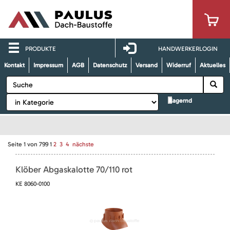
PRODUKTE
HANDWERKERLOGIN
Kontakt
Impressum
AGB
Datenschutz
Versand
Widerruf
Aktuelles
lagernd
Seite
1
von
799
1
2
3
4
nächste
Klöber Abgaskalotte 70/110 rot
KE 8060-0100