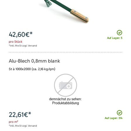
42,60
€*
Auf Lager: 5
pro
Stück
*inkl. MwSt zzgl. Versand
Alu-Blech 0,8mm blank
St à 1000x2000 (ca. 2,16 kg/qm)
22,61
€*
Auf Lager: 314
pro
m²
*inkl. MwSt zzgl. Versand