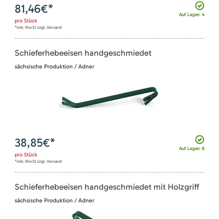
81,46
€*
Auf Lager: 4
pro
Stück
*inkl. MwSt zzgl. Versand
Schieferhebeeisen handgeschmiedet
sächsische Produktion / Adner
38,85
€*
Auf Lager: 6
pro
Stück
*inkl. MwSt zzgl. Versand
Schieferhebeeisen handgeschmiedet mit Holzgriff
sächsische Produktion / Adner