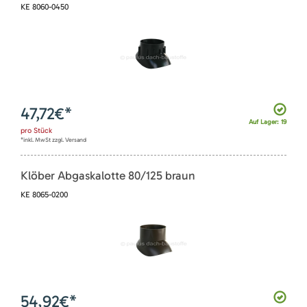
KE 8060-0450
47,72
€*
Auf Lager: 19
pro
Stück
*inkl. MwSt zzgl. Versand
Klöber Abgaskalotte 80/125 braun
KE 8065-0200
54,92
€*