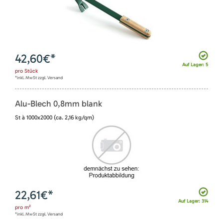
42,60
€*
Auf Lager: 5
pro
Stück
*inkl. MwSt zzgl. Versand
Alu-Blech 0,8mm blank
St à 1000x2000 (ca. 2,16 kg/qm)
22,61
€*
Auf Lager: 314
pro
m²
*inkl. MwSt zzgl. Versand