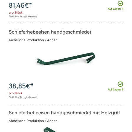
81,46
€*
Auf Lager: 4
pro
Stück
*inkl. MwSt zzgl. Versand
Schieferhebeeisen handgeschmiedet
sächsische Produktion / Adner
38,85
€*
Auf Lager: 6
pro
Stück
*inkl. MwSt zzgl. Versand
Schieferhebeeisen handgeschmiedet mit Holzgriff
sächsische Produktion / Adner