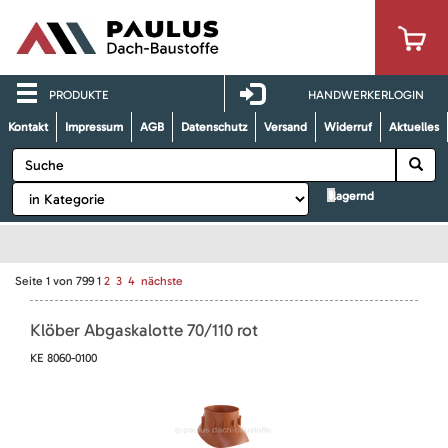
PRODUKTE
HANDWERKERLOGIN
Kontakt
Impressum
AGB
Datenschutz
Versand
Widerruf
Aktuelles
lagernd
Seite
1
von
799
1
2
3
4
nächste
Klöber Abgaskalotte 70/110 rot
KE 8060-0100