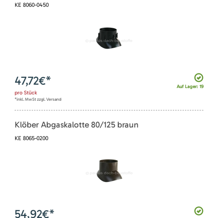
KE 8060-0450
47,72
€*
Auf Lager: 19
pro
Stück
*inkl. MwSt zzgl. Versand
Klöber Abgaskalotte 80/125 braun
KE 8065-0200
54,92
€*