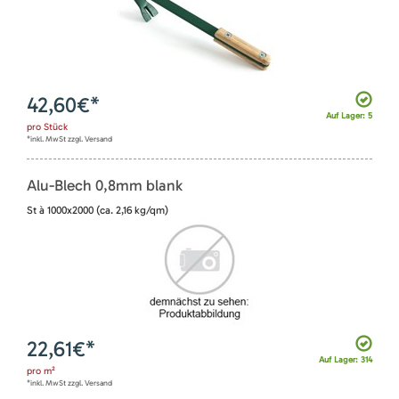
42,60
€*
Auf Lager: 5
pro
Stück
*inkl. MwSt zzgl. Versand
Alu-Blech 0,8mm blank
St à 1000x2000 (ca. 2,16 kg/qm)
22,61
€*
Auf Lager: 314
pro
m²
*inkl. MwSt zzgl. Versand