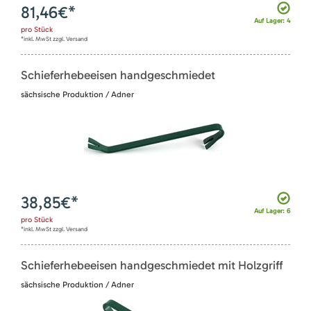
81,46
€*
Auf Lager: 4
pro
Stück
*inkl. MwSt zzgl. Versand
Schieferhebeeisen handgeschmiedet
sächsische Produktion / Adner
38,85
€*
Auf Lager: 6
pro
Stück
*inkl. MwSt zzgl. Versand
Schieferhebeeisen handgeschmiedet mit Holzgriff
sächsische Produktion / Adner