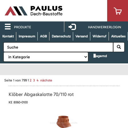
PRODUKTE
HANDWERKERLOGIN
Kontakt
Impressum
AGB
Datenschutz
Versand
Widerruf
Aktuelles
lagernd
Seite
1
von
799
1
2
3
4
nächste
Klöber Abgaskalotte 70/110 rot
KE 8060-0100