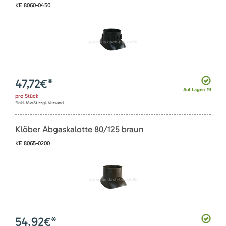
KE 8060-0450
47,72
€*
Auf Lager: 19
pro
Stück
*inkl. MwSt zzgl. Versand
Klöber Abgaskalotte 80/125 braun
KE 8065-0200
54,92
€*