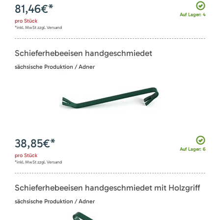
81,46
€*
Auf Lager: 4
pro
Stück
*inkl. MwSt zzgl. Versand
Schieferhebeeisen handgeschmiedet
sächsische Produktion / Adner
38,85
€*
Auf Lager: 6
pro
Stück
*inkl. MwSt zzgl. Versand
Schieferhebeeisen handgeschmiedet mit Holzgriff
sächsische Produktion / Adner