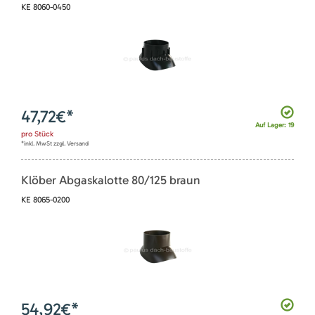
KE 8060-0450
47,72
€*
Auf Lager: 19
pro
Stück
*inkl. MwSt zzgl. Versand
Klöber Abgaskalotte 80/125 braun
KE 8065-0200
54,92
€*