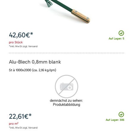
42,60
€*
Auf Lager: 5
pro
Stück
*inkl. MwSt zzgl. Versand
Alu-Blech 0,8mm blank
St à 1000x2000 (ca. 2,16 kg/qm)
22,61
€*
Auf Lager: 306
pro
m²
*inkl. MwSt zzgl. Versand