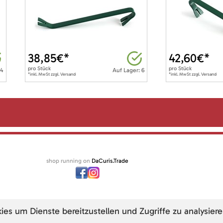
38,85
€*
42,60
€*
pro
Stück
pro
Stück
 4
Auf Lager: 6
*inkl. MwSt zzgl. Versand
*inkl. MwSt zzgl. Versand
shop running on
DaCuris.Trade
s um Dienste bereitzustellen und Zugriffe zu analysiere