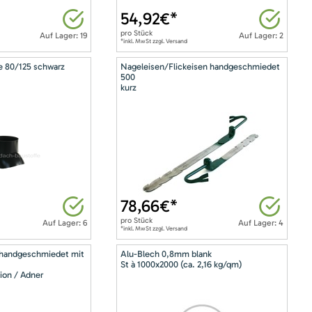
54,92
€*
pro
Stück
Auf Lager: 19
Auf Lager: 2
*inkl. MwSt zzgl. Versand
e 80/125 schwarz
Nageleisen/Flickeisen handgeschmiedet
500
kurz
78,66
€*
pro
Stück
Auf Lager: 6
Auf Lager: 4
*inkl. MwSt zzgl. Versand
 handgeschmiedet mit
Alu-Blech 0,8mm blank
St à 1000x2000 (ca. 2,16 kg/qm)
ion / Adner