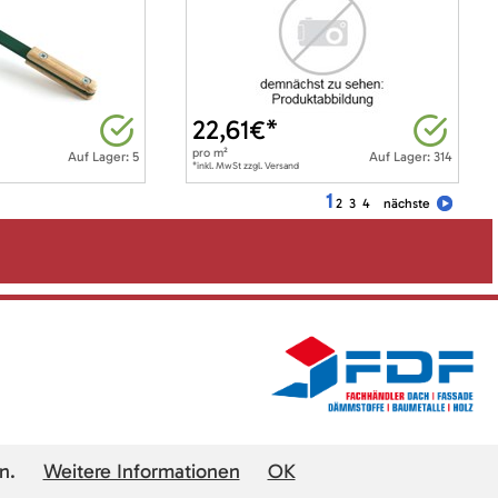
22,61
€*
pro
m²
Auf Lager: 5
Auf Lager: 314
*inkl. MwSt zzgl. Versand
1
2
3
4
nächste
n.
Weitere Informationen
OK