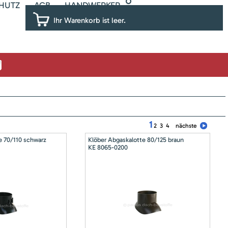
HUTZ
AGB
HANDWERKER
Ihr Warenkorb ist leer.
1
2
3
4
nächste
e 70/110 schwarz
Klöber Abgaskalotte 80/125 braun
KE 8065-0200