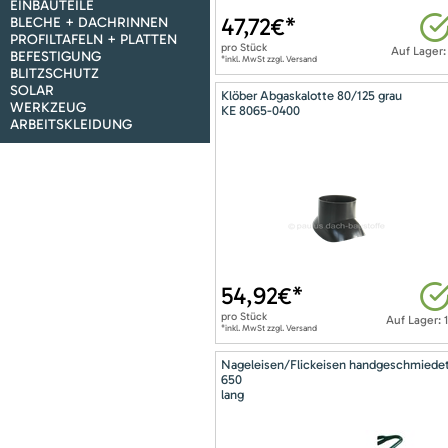
EINBAUTEILE
47,72
€*
BLECHE + DACHRINNEN
PROFILTAFELN + PLATTEN
pro
Stück
Auf Lager:
BEFESTIGUNG
*inkl. MwSt zzgl. Versand
BLITZSCHUTZ
SOLAR
Klöber Abgaskalotte 80/125 grau
WERKZEUG
KE 8065-0400
ARBEITSKLEIDUNG
54,92
€*
pro
Stück
Auf Lager: 
*inkl. MwSt zzgl. Versand
Nageleisen/Flickeisen handgeschmiede
650
lang