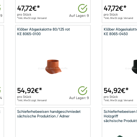
47,72
€*
47,72
€*
pro
Stück
pro
Stück
 9
Auf Lager: 9
*inkl. MwSt zzgl. Versand
*inkl. MwSt zzgl. Versand
Klöber Abgaskalotte 80/125 rot
Klöber Abgaskalott
KE 8065-0100
KE 8065-0450
54,92
€*
54,92
€*
pro
Stück
pro
Stück
14
Auf Lager: 9
*inkl. MwSt zzgl. Versand
*inkl. MwSt zzgl. Versand
t
Schieferhebeeisen handgeschmiedet
Schieferhebeeisen
sächsische Produktion / Adner
Holzgriff
sächsische Produkt