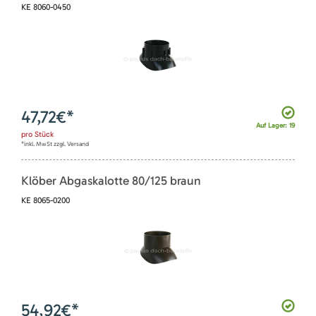
KE 8060-0450
47,72
€*
Auf Lager: 19
pro
Stück
*inkl. MwSt zzgl. Versand
Klöber Abgaskalotte 80/125 braun
KE 8065-0200
54,92
€*