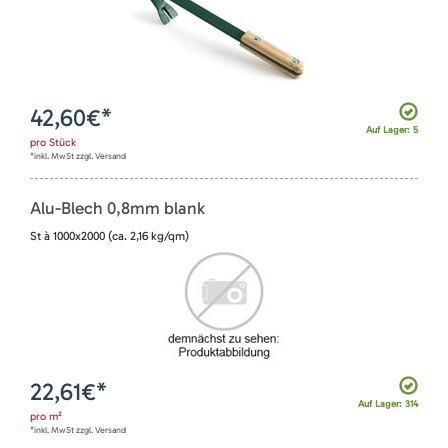
42,60
€*
Auf Lager: 5
pro
Stück
*inkl. MwSt zzgl. Versand
Alu-Blech 0,8mm blank
St à 1000x2000 (ca. 2,16 kg/qm)
22,61
€*
Auf Lager: 314
pro
m²
*inkl. MwSt zzgl. Versand