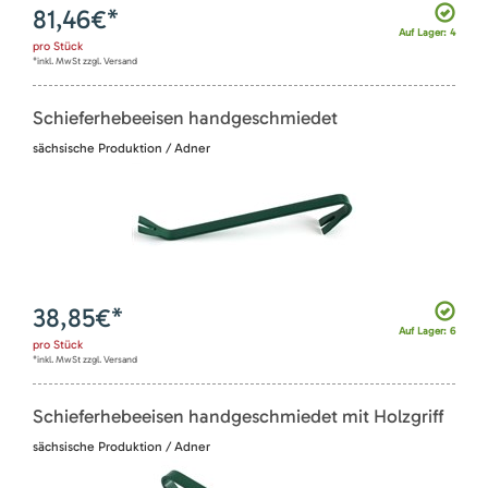
81,46
€*
Auf Lager: 4
pro
Stück
*inkl. MwSt zzgl. Versand
Schieferhebeeisen handgeschmiedet
sächsische Produktion / Adner
38,85
€*
Auf Lager: 6
pro
Stück
*inkl. MwSt zzgl. Versand
Schieferhebeeisen handgeschmiedet mit Holzgriff
sächsische Produktion / Adner