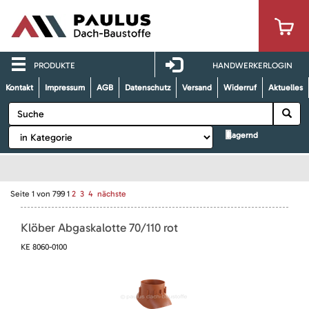
PRODUKTE
HANDWERKERLOGIN
Kontakt
Impressum
AGB
Datenschutz
Versand
Widerruf
Aktuelles
lagernd
Seite
1
von
799
1
2
3
4
nächste
Klöber Abgaskalotte 70/110 rot
KE 8060-0100