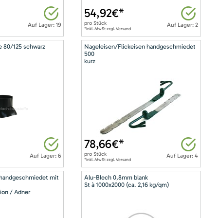
54,92
€*
pro
Stück
Auf Lager: 19
Auf Lager: 2
*inkl. MwSt zzgl. Versand
e 80/125 schwarz
Nageleisen/Flickeisen handgeschmiedet
500
kurz
78,66
€*
pro
Stück
Auf Lager: 6
Auf Lager: 4
*inkl. MwSt zzgl. Versand
 handgeschmiedet mit
Alu-Blech 0,8mm blank
St à 1000x2000 (ca. 2,16 kg/qm)
ion / Adner