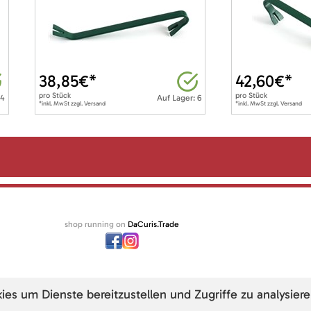
38,85
€*
42,60
€*
pro
Stück
pro
Stück
 4
Auf Lager: 6
*inkl. MwSt zzgl. Versand
*inkl. MwSt zzgl. Versand
shop running on
DaCuris.Trade
s um Dienste bereitzustellen und Zugriffe zu analysiere