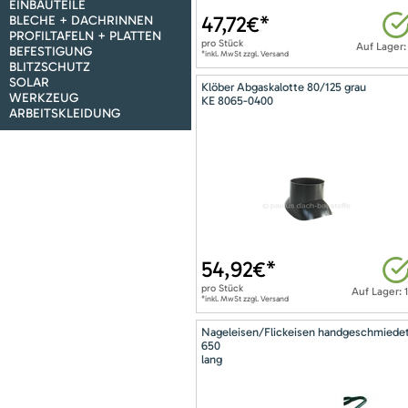
EINBAUTEILE
47,72
€*
BLECHE + DACHRINNEN
PROFILTAFELN + PLATTEN
pro
Stück
Auf Lager:
BEFESTIGUNG
*inkl. MwSt zzgl. Versand
BLITZSCHUTZ
SOLAR
Klöber Abgaskalotte 80/125 grau
WERKZEUG
KE 8065-0400
ARBEITSKLEIDUNG
54,92
€*
pro
Stück
Auf Lager: 
*inkl. MwSt zzgl. Versand
Nageleisen/Flickeisen handgeschmiede
650
lang