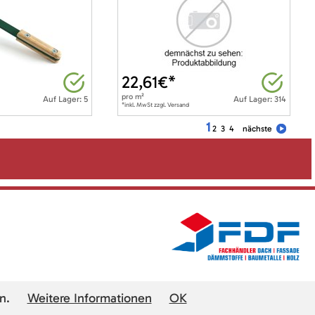
22,61
€*
pro
m²
Auf Lager: 5
Auf Lager: 314
*inkl. MwSt zzgl. Versand
1
2
3
4
nächste
n.
Weitere Informationen
OK