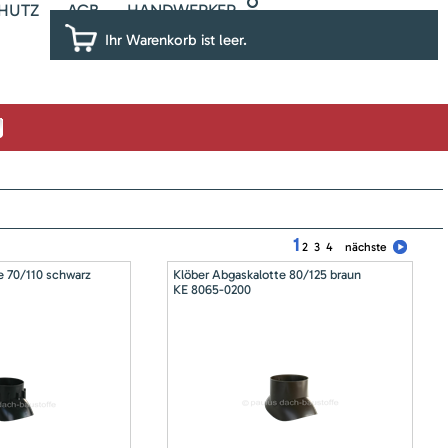
HUTZ
AGB
HANDWERKER
Ihr Warenkorb ist leer.
1
2
3
4
nächste
e 70/110 schwarz
Klöber Abgaskalotte 80/125 braun
KE 8065-0200