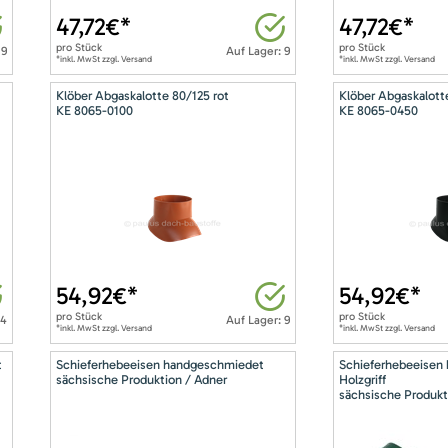
47,72
€*
47,72
€*
pro
Stück
pro
Stück
 9
Auf Lager: 9
*inkl. MwSt zzgl. Versand
*inkl. MwSt zzgl. Versand
Klöber Abgaskalotte 80/125 rot
Klöber Abgaskalott
KE 8065-0100
KE 8065-0450
54,92
€*
54,92
€*
pro
Stück
pro
Stück
14
Auf Lager: 9
*inkl. MwSt zzgl. Versand
*inkl. MwSt zzgl. Versand
t
Schieferhebeeisen handgeschmiedet
Schieferhebeeisen
sächsische Produktion / Adner
Holzgriff
sächsische Produkt