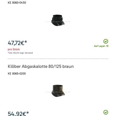
KE 8060-0450
47,72
€*
Auf Lager: 19
pro
Stück
*inkl. MwSt zzgl. Versand
Klöber Abgaskalotte 80/125 braun
KE 8065-0200
54,92
€*