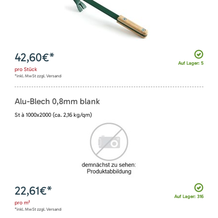
42,60
€*
Auf Lager: 5
pro
Stück
*inkl. MwSt zzgl. Versand
Alu-Blech 0,8mm blank
St à 1000x2000 (ca. 2,16 kg/qm)
22,61
€*
Auf Lager: 316
pro
m²
*inkl. MwSt zzgl. Versand