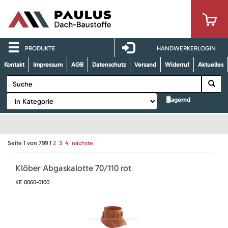
PRODUKTE
HANDWERKERLOGIN
Kontakt
Impressum
AGB
Datenschutz
Versand
Widerruf
Aktuelles
lagernd
Seite
1
von
799
1
2
3
4
nächste
Klöber Abgaskalotte 70/110 rot
KE 8060-0100