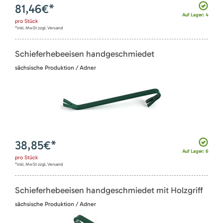
81,46
€*
Auf Lager: 4
pro
Stück
*inkl. MwSt zzgl. Versand
Schieferhebeeisen handgeschmiedet
sächsische Produktion / Adner
38,85
€*
Auf Lager: 6
pro
Stück
*inkl. MwSt zzgl. Versand
Schieferhebeeisen handgeschmiedet mit Holzgriff
sächsische Produktion / Adner