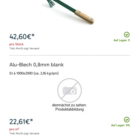
42,60
€*
Auf Lager: 5
pro
Stück
*inkl. MwSt zzgl. Versand
Alu-Blech 0,8mm blank
St à 1000x2000 (ca. 2,16 kg/qm)
22,61
€*
Auf Lager: 314
pro
m²
*inkl. MwSt zzgl. Versand