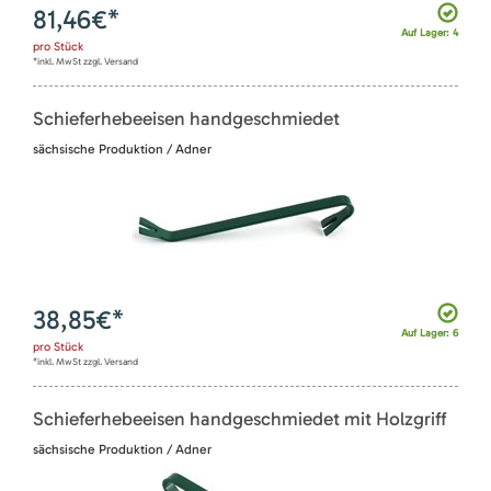
81,46
€*
Auf Lager: 4
pro
Stück
*inkl. MwSt zzgl. Versand
Schieferhebeeisen handgeschmiedet
sächsische Produktion / Adner
38,85
€*
Auf Lager: 6
pro
Stück
*inkl. MwSt zzgl. Versand
Schieferhebeeisen handgeschmiedet mit Holzgriff
sächsische Produktion / Adner