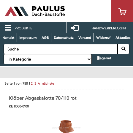
PRODUKTE
HANDWERKERLOGIN
Kontakt
Impressum
AGB
Datenschutz
Versand
Widerruf
Aktuelles
lagernd
Seite
1
von
799
1
2
3
4
nächste
Klöber Abgaskalotte 70/110 rot
KE 8060-0100