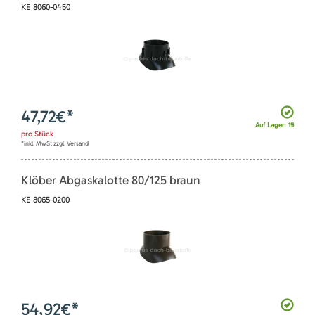
KE 8060-0450
47,72
€*
Auf Lager: 19
pro
Stück
*inkl. MwSt zzgl. Versand
Klöber Abgaskalotte 80/125 braun
KE 8065-0200
54,92
€*